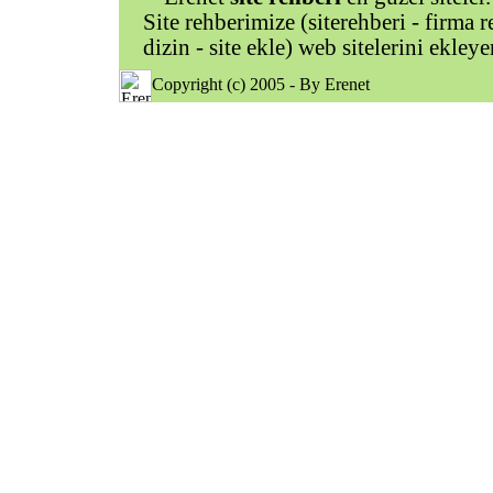
Site rehberimize (siterehberi - firma re
dizin - site ekle) web sitelerini ekley
Copyright (c) 2005 - By Erenet