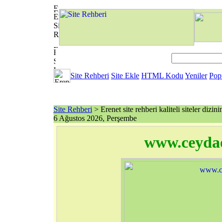
Site Rehberi
Site Ekle
HTML Kodu
Yeniler
Pop
Site Rehberi
> Erenet site rehberi kaliteli siteler dizini
6 Ağustos 2026, Perşembe
www.ceyda