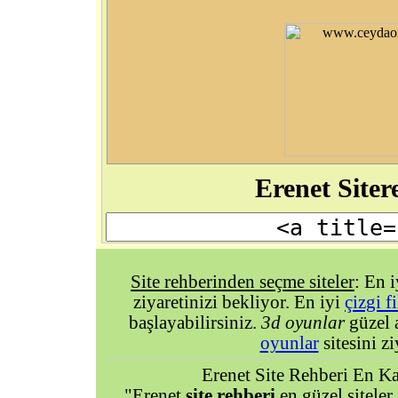
Erenet Site
Site rehberinden seçme siteler
: En 
ziyaretinizi bekliyor. En iyi
çizgi f
başlayabilirsiniz.
3d oyunlar
güzel 
oyunlar
sitesini zi
Erenet Site Rehberi En Kal
"Erenet
site rehberi
en güzel siteler.