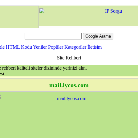
kle
HTML Kodu
Yeniler
Popüler
Kategoriler
İletisim
Site Rehberi
rehberi kaliteli siteler dizininde yerinizi alın.
si
mail.lycos.com