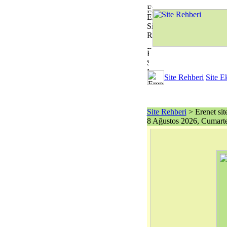
Site Rehberi
Site E
Site Rehberi
> Erenet site 
8 Ağustos 2026, Cumarte