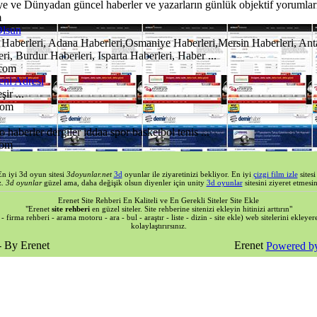
e ve Dünyadan güncel haberler ve yazarların günlük objektif yorumları.
m
Olsun
Haberleri, Adana Haberleri,Osmaniye Haberleri,Mersin Haberleri, Anta
, Burdur Haberleri, Isparta Haberleri, Haber ...
.com
eni Adresi
ir ...
com
 haberler dergiler iddaa spor basketbol tenis ...
com
En iyi 3d oyun sitesi
3doyunlar.net
3d
oyunlar ile ziyaretinizi bekliyor. En iyi
çizgi film izle
sites
z.
3d oyunlar
güzel ama, daha değişik olsun diyenler için unity
3d oyunlar
sitesini ziyeret etmesin
Erenet Site Rehberi En Kaliteli ve En Gerekli Siteler Site Ekle
"Erenet
site rehberi
en güzel siteler. Site rehberine sitenizi ekleyin hitinizi arttırın"
- firma rehberi - arama motoru - ara - bul - araştır - liste - dizin - site ekle) web sitelerini ekley
kolaylaştırırsınız.
- By Erenet
Powered by