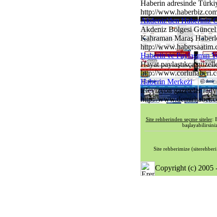
Haberin adresinde Türkiy
http://www.haberbiz.co
Akdeniz'den Haberiniz 
Akdeniz Bölgesi Güncel 
Kahraman Maraş Haberleri
http://www.habersaatim
Haberin ve Paylaşımın Y
Hayat paylaştıkça güzelleş
http://www.corluhaberi.
Haberin Merkezi
televizyon gazeteler radyo
http://www.demirhaber.
Site rehberinden seçme siteler
: 
başlayabilirsini
Site rehberimize (siterehberi 
Copyright (c) 2005 