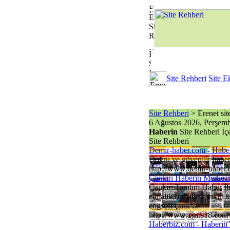
Site Rehberi
Site E
Site Rehberi
> Erenet site 
6 Ağustos 2026, Perşem
Haberin
Site Rehberi İç
Site Rehberi
Demir-haber.com - Habe
Doğru ve güvenilir haber,
http://www.demir-haber
Çankırı Haberin Merkezi
Çankırı Tanıtım Haber İl
elmalik firmalar çankırı 
engsoft çank ...
http://www.ajans18.com
Haberbiz.com - Haberin 