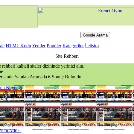
kle
HTML Kodu
Yeniler
Popüler
Kategoriler
İletisim
Site Rehberi
rehberi kaliteli siteler dizininde yerinizi alın.
be
erisinde Yapılan Aramada
6
Sonuç Bulundu
rin Kaynağı
 güncel haberlerin okuyucuya duyurulması için yayın hayatına katıldık. 
.com
çeler orta eldivan yapraklı ılgaz bayramören kurşunlu korgun kızılırma
tuz mağarası çankırı video çankırı resimler oyunlar yurgay başyayla sü
Yeni Adresi