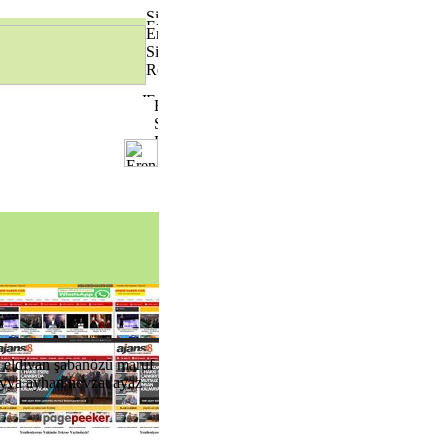
...
k eldivan şabanözü maruf
reyya ayhan nevzat ayaz