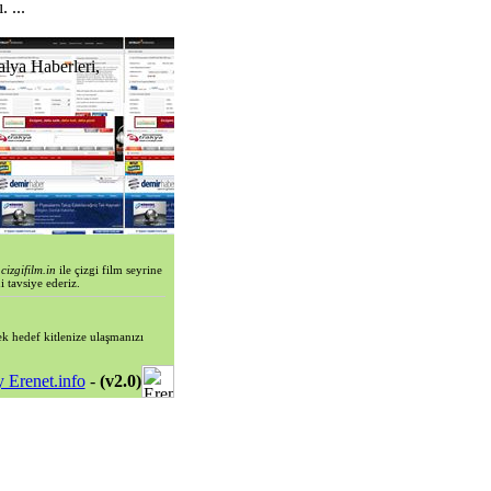
 ...
lya Haberleri,
i
cizgifilm.in
ile çizgi film seyrine
i tavsiye ederiz.
erek hedef kitlenize ulaşmanızı
 Erenet.info
-
(v2.0)