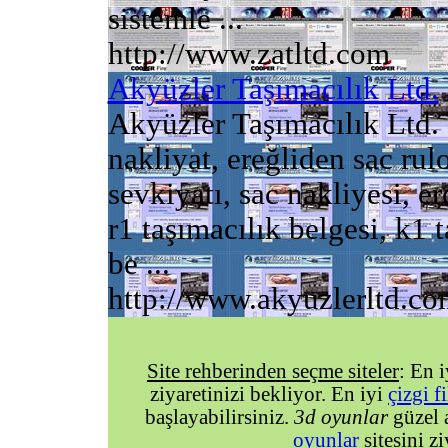
sistemle ...
http://www.zatltd.com
Akyüzler Taşımacılık Ltd.
Akyüzler Taşımacılık Ltd. 
nakliyat, ereğliden sac rulo
sevkiyatı, sac nakliyesi, er
r1 taşımacılık belgesi, k1 t
be ...
http://www.akyuzlerltd.co
Site rehberinden seçme siteler
: En 
ziyaretinizi bekliyor. En iyi
çizgi f
başlayabilirsiniz.
3d oyunlar
güzel 
oyunlar
sitesini zi