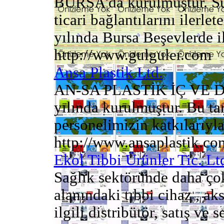
BURSA'da kurulmuştur. Sür
ticari bağlantılarını ilerle
yılında Bursa Beşevlerde il
http://www.gulguler.com
Ansa Plastik Ltd.
AN-SA PLASTİK İÇ VE D
yılında kurulmuştur. Bu ta
personelimizin katkılarıyla b
http://www.ansaplastik.co
Ekol Tibbi Ürünler Tic. Lt
Sağlık sektöründe daha ço
alanındaki tıbbi cihaz , ak
ilgili distribütör, satış ve se