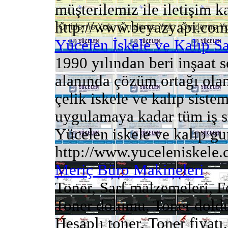
müşterilemiz ile iletişim ka
http://www.beyazyapi.com.
Yücelen İskele ve Kalıp Sa
1990 yılından beri inşaat s
alanında çözüm ortağı ol
çelik iskele ve kalıp sist
uygulamaya kadar tüm iş s
Yücelen iskele ve kalıp gur
http://www.yuceleniskele
Meriç Büro Makineleri
Toner, Sarf malzemeleri, F
Toner dolumu, Toner doldu
Hesaplı toner, Toner fiyatı,