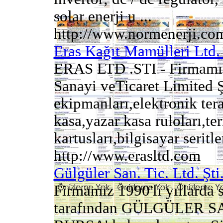
solar enerji u ...
http://www.normenerji.com
Eras Kağıt Mamülleri Ltd. 
ERAS LTD .STI - Firmamı
Sanayi veTicaret Limited Ş
ekipmanları,elektronik teraz
kasa,yazar kasa ruloları,te
kartusları,bilgisayar seritler
http://www.erasltd.com
Gülgüler San. Tic. Ltd. Şti
Firmamız 1990'lı yıllard
tarafından GÜLGÜLER SAN.