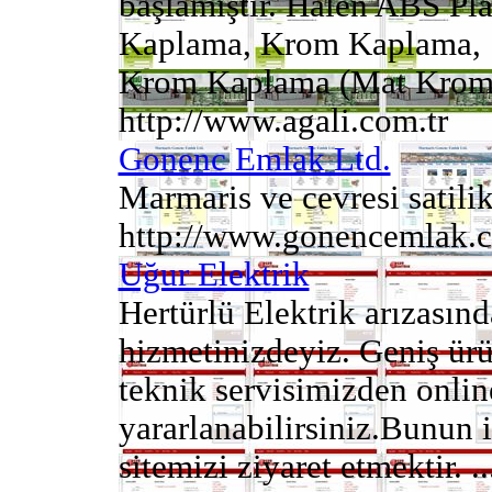
başlamıştır. Halen ABS Pla
Kaplama, Krom Kaplama, S
Krom Kaplama (Mat Krom), 
http://www.agali.com.tr
Gonenc Emlak Ltd.
Marmaris ve cevresi satilik 
http://www.gonencemlak.c
Uğur Elektrik
Hertürlü Elektrik arızasın
hizmetinizdeyiz. Geniş ür
teknik servisimizden onlin
yararlanabilirsiniz.Bunun 
sitemizi ziyaret etmektir. ..