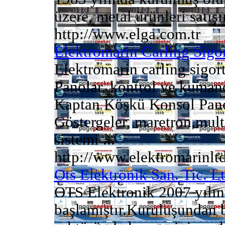
üzere, metal ürünleri satış
http://www.elga.com.tr
Elektromarin Carling Sigo
Elektromarin carling sigort
Panolar, kontrol ve kuman
Kaptan Köşkü Konsol Panel
Göstergeler, maretron,mult
sistemi ...
http://www.elektromarinlt
Ots Elektronik San. Tic. Lt
OTS Elektronik 2007 yılınd
başlamıştır.Kuruluşundan