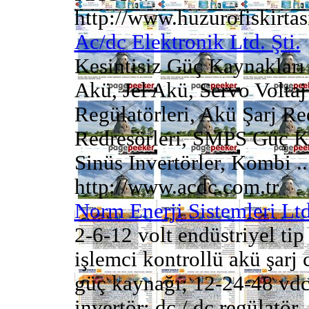
http://www.huzurofiskirta
Ac/dc Elektronik Ltd. Şti.
Kesintisiz Güç Kaynakları
Akü, Jel Akü, Servo Voltaj 
Regülatörleri, Akü Şarj Re
Redresörleri, SMPS Güç Ka
Sinüs Invertörler, Kombi ..
http://www.acdc.com.tr
Norm Enerji Sistemleri Ltd
2-6-12 volt endüstriyel ti
işlemci kontrollü akü şarj 
güç kaynağı; 12-24-48 vdc 
invertör; dc / dc regülatör,