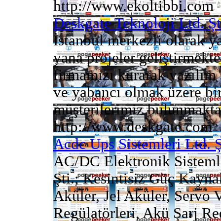
http://www.ekoltibbi.com
Deskgate Teknoloji Ltd. Şt
İstanbul merkezli olarak 
yana projeler geliştirmekt
firmamızı kurarak yazılım 
ve yabancı olmak üzere bi
müşterilerimiz bulunmaktad
http://www.deskgate.com
Acdc Ups Sistemleri Ltd. Ş
AC/DC Elektronik Sistemle
Şti.; Kesintisiz Güç Kayna
Aküler, Jel Aküler, Servo V
Regülatörleri, Akü Şarj Re