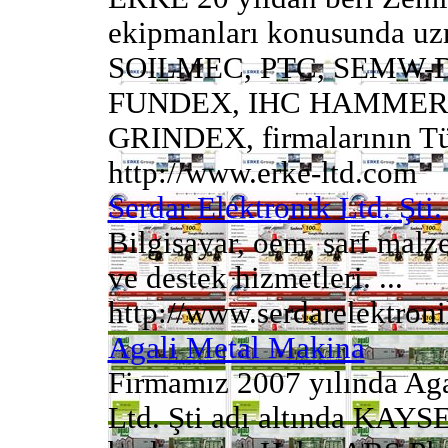
ekipmanları konusunda uzm
SOILMEC, PTC, SEMW-
FUNDEX, IHC HAMMER,
GRINDEX, firmalarının Tür
http://www.erke-ltd.com
Serdar Elektronik Ltd. Şti.
Bilgisayar, oem, sarf malze
ve destek hizmetleri. ...
http://www.serdarelektroni
Agali Metal Makina
Firmamız 2007 yılında Aga
Ltd. Şti adı altında KAYS