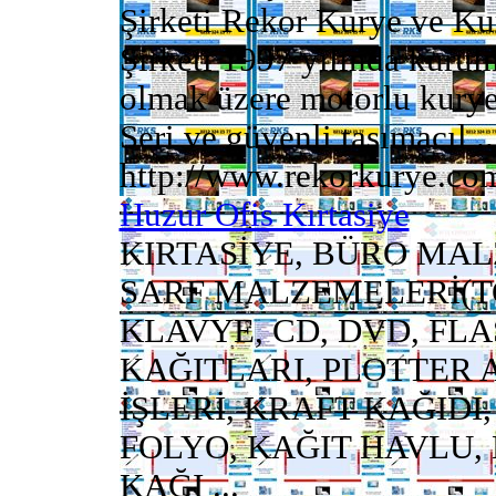
Şirketi Rekor Kurye ve Ku
Şirketi 1997 yılında kurulm
olmak üzere motorlu kurye
Seri ve güvenli taşımacıl ..
http://www.rekorkurye.co
Huzur Ofis Kırtasiye
KIRTASİYE, BÜRO MAL
SARF MALZEMELERİ(T
KLAVYE, CD, DVD, FL
KAĞITLARI, PLOTTER 
İŞLERİ, KRAFT KAĞIDI
FOLYO, KAĞIT HAVLU,
KAĞI ...