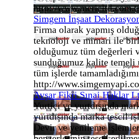
http://www.mericltd.com.t
Simgem İnşaat Dekorasyon 
Firma olarak yapmış olduğ
teknoloji ve mimari ile bir
olduğumuz tüm değerleri ve
sunduğumuz kalite temeli ü
tüm işlerde tamamladığımız
http://www.simgemyapi.c
Avşar Fikri Sınai Haklar Lt
Yurtiçi ve yurtdışında mark
yurtdışında marka tescil iş
Devir ve yenileme işlemleri
benzerlerinin tescil edilme