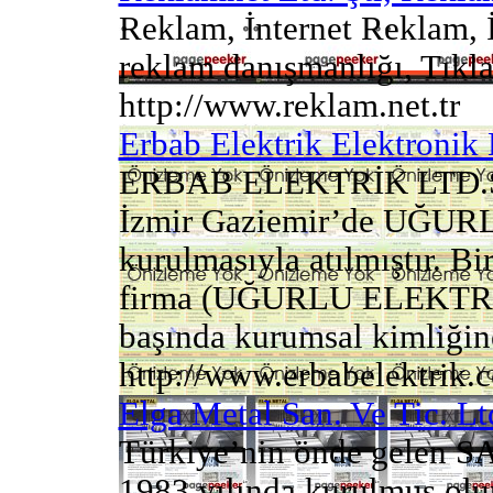
Reklam, İnternet Reklam, İn
reklam danışmanlığı, Tıkla
http://www.reklam.net.tr
Erbab Elektrik Elektronik L
ERBAB ELEKTRİK LTD.ŞTİ 
İzmir Gaziemir’de UĞUR
kurulmasıyla atılmıştır. Bi
firma (UĞURLU ELEKTRİK
başında kurumsal kimliğine
http://www.erbabelektrik.
Elga Metal San. Ve Tic. Ltd
Türkiye’nin önde gelen SA
1983 yılında kurulmuş olup