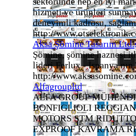
sektöründe hep en iyi marka
hizmeti ve ürünleri sunmay
deneyimli kadrosu, sağlam 
http://www.otselektronik.c
Aksa Şömine Tasarım Ltd.
Şömine, şömine haznesi it
lideri Ferlux - İspanya nın 
http://www.aksasomine.co
Alfagroupltd
ALFA GROUP MÜHENDIS
BONFIGLIOLI REGGIA
MOTORS STM RIDUTTO
EXPROOF KAVRAMA RE