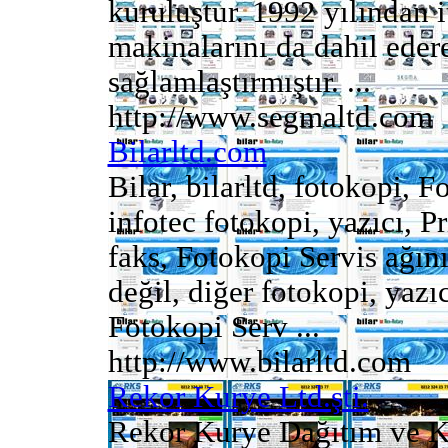
kuruluştur. 1992 yılından 
makinalarını da dahil eder
sağlamlaştırmıştır. ...
http://www.segmaltd.com
Bilarltd.com
Bilar, bilarltd, fotokopi, F
infotec fotokopi, yazıcı, P
faks, Fotokopi Servis ağını
değil, diğer fotokopi, yazıc
Fotokopi Serv ...
http://www.bilarltd.com
Rekor Kurye Ltd.şti.
Rekor Kurye Dağıtım ve Ku