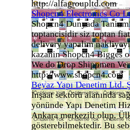
http://alfagroupltd.com
Shopcn4 Electronics Co Lt
Shopcn4 Dunyada Taninmi
toptancisidir siz toptan fia
delivery yapalim nakliyey
kazanin Shopcn4 Bigges o
We do Drop Shippmen Verr
http://www.shopcn4.com
Beyaz Yapı Denetim Ltd. Ş
İnşaat sektörü alanında s
yönünde Yapı Denetim Hiz
Ankara merkezili olup. Ülk
gösterebilmektedir. Bu seb