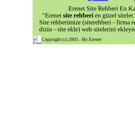
Erenet Site Rehberi En Kal
"Erenet
site rehberi
en güzel siteler.
Site rehberimize (siterehberi - firma re
dizin - site ekle) web sitelerini ekley
Copyright (c) 2005 - By Erenet