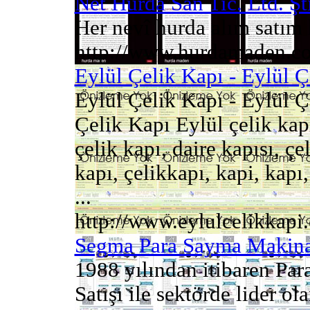
Net Hurda San Tic. Ltd. Şti
Her nevî hurda alım satım 
http://www.hurdamaden.c
Eylül Çelik Kapı - Eylül Ç
Eylül Çelik Kapı - Eylül Ç
Çelik Kapı Eylül çelik kapı,
çelik kapı, daire kapısı, çe
kapı, çelikkapı, kapi, kapı,
...
http://www.eylulcelikkapi
Segma Para Sayma Makinas
1988 yılından itibaren Par
Satışı ile sektörde lider o