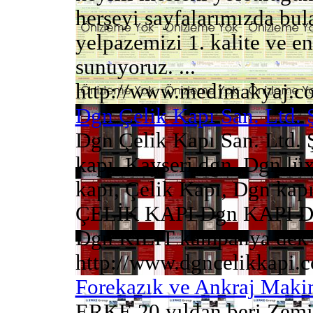
herşeyi sayfalarımızda bula
yelpazemizi 1. kalite ve en
sunuyoruz. ...
http://www.medimakyaj.c
Dgn Çelik Kapı San. Ltd. Ş
Dgn Çelik Kapı San. Ltd. Ş
kapı, Kayseri dgn, Dgn lüx 
kapı, Çelik Kapı, Dgn kapı,
ÇELİK KAPI Dgn KAPI Dg
Dgn KILIT kampanya dek .
http://www.dgncelikkapi.
Forekazık ve Ankraj Makin
ERKE 20 yıldan beri Zemi