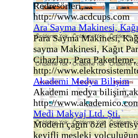
Redresörleri, ...
http://www.acdcups.com
Ara Sayma Makinesi, Kağ
Para Sayma Makinesi, Kağ
sayma Makinesi, Kağıt Pa
Cihazları, Para Paketleme,
http://www.elektrosisteml
Akademi Medya Bilişim
Akademi medya bilişim,akade
http://www.akademico.com
Medi Makyaj Ltd. Şti.
Modern çağın özel estetisy
keyifli mesleki yolculuğun