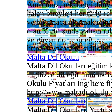
Amacımız, rekabetçi dünya
kalan bireyleri her türlü 
ve bu amaca ulaşmak için d
olan Yurtdışında yabancı d
ve güven dolu bir eğ ...
http://www.yurtdisidilokul
Malta Dil Okulu
Malta Dil Okulları eğitim ka
ingilizce dil eğitimini aktiv
Okulu Fiyatları İngiltere fiy
http://www.maltadilokulu.
Malta Dil Okulları
Malta Dil Okulları. Yurtdış