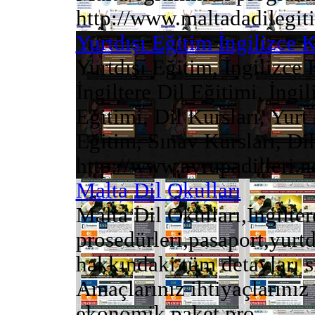
http://www.maltadadilegiti
Yurtdışı Eğitim İngilizce 
Yurtdışı Eğitim, İngilizce
İngiltere Dil Eğitimi, İngi
Eğitimi, Dil Kursları, Yurt 
Eğitim, Sınav Kursları, Dil 
http://www.avrupadilleri.n
Malta Dil Okulları
Malta Dil Okulları,İngilter
prosedürleri,pasaport,yurtd
hakkındaki tüm detayları
Amaçlarınız ihtiyaçlarınız
ekonomik paket pro ...