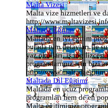
Malta Vizesi
Malta vize hizmetleri ve da
http://www.maltavizesi.inf
Maltada Eğitim
Maltada en iyi eğitim progr
burada tüm detayları ile s
yaz okulları, iş ingilizcesi
programlarımız için bizi ara
http://www.maltadaegitim.
Maltada Dil Eğitimi
Maltada en ucuz programlar,
programları hem de en pop
Malta eğitiminizi programl