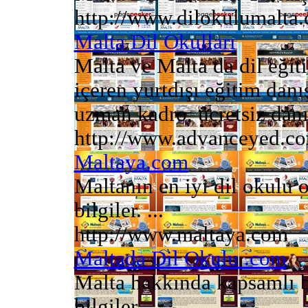
http://www.dilokulumalta
Malta Dil Okulları
Malta ve Malta da dil eğit
içeren yurtdışı eğitim danış
uzman kadro, ücretsiz danış
http://www.advanceyed.c
Maltaya.com
Maltanın en iyi dil okulu
bilgiler. ...
http://www.maltaya.com
Maltada Dil Okulu .com
Malta hakkında kapsamlı b
bilgiler ...