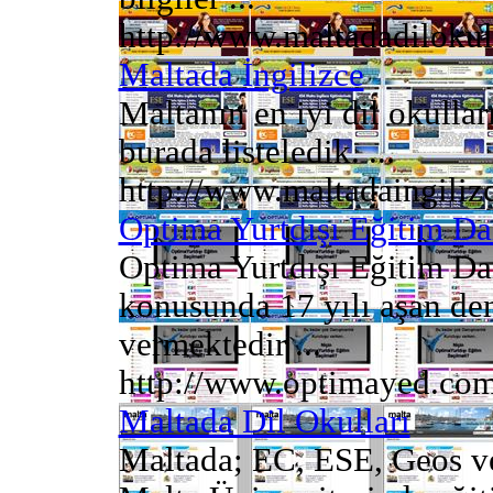
http://www.maltadadiloku
Maltada İngilizce
Maltanın en iyi dil okulları
burada listeledik. ...
http://www.maltadaingiliz
Optima Yurtdışı Eğitim Da
Optima Yurtdışı Eğitim Dan
konusunda 17 yılı aşan de
vermektedir ...
http://www.optimayed.co
Maltada Dil Okulları
Maltada; EC, ESE, Geos ve 