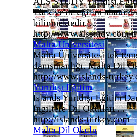
ALS STUDY Yurtdışı Eğitim
Türkiye'de eğitim alanında
bilinmektedir. ...
http://www.alsstudy.com.tr
Malta Üniversitesi
Malta Üniversitesi tek tems
danışmanlığı. Malta Dil Oku
http://www.islands-turkey
Yurtdışı Eğitim
Islands Yurtdışı Eğitim Da
Ingiltere Dil Okulları ...
http://islands-turkey.com
Malta Dil Okulu