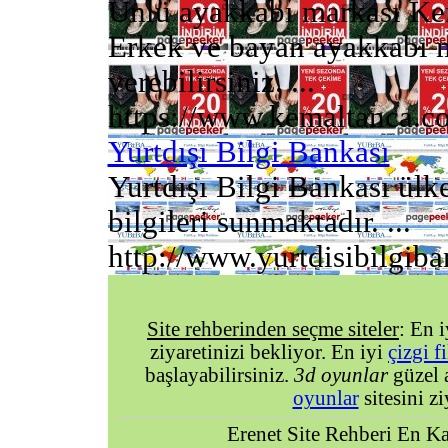
Ünlü ayakkabı markası Kema
Erkek ve bayan ayakkabı mo
verebilirsiniz. ...
https://www.kemaltanca.co
Yurtdışı Bilgi Bankası
Yurtdışı Bilgi Bankası ülk
bilgileri sunmaktadır. ...
http://www.yurtdisibilgib
Site rehberinden seçme siteler
: En 
ziyaretinizi bekliyor. En iyi
çizgi f
başlayabilirsiniz.
3d oyunlar
güzel 
oyunlar
sitesini zi
Erenet Site Rehberi En Kal