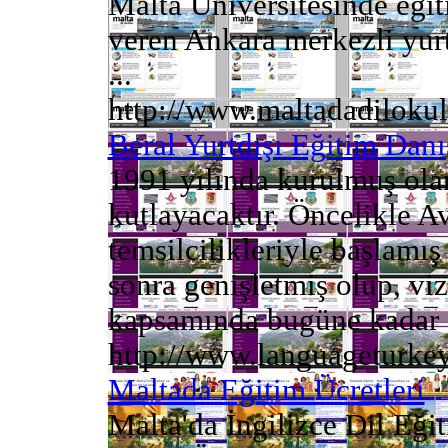
Malta Üniversitesinde eği
veren Ankara merkezli yurt
...
http://www.maltadadilokul
Beral Yurtdışı Eğitim Dan
1991 yılında kurulmuş ola
kutlayacaktır. Öncelikle Av
temsilcilikleriyle başlamış
sonra genişletmiş olup, viz
kapsamında bugüne kadar .
http://www.languageturke
Maltada Eğitim Ücretleri
Malta'da İngilizce Dil Eği