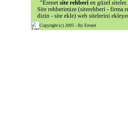
"Erenet
site rehberi
en güzel siteler.
Site rehberimize (siterehberi - firma re
dizin - site ekle) web sitelerini ekley
Copyright (c) 2005 - By Erenet