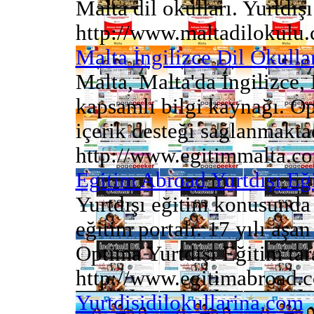
Malta dil okulları. Yurtdış
http://www.maltadilokulu
Malta İngilizce Dil Okulla
Malta, Malta'da İngilizce,
kapsamlı bilgi kaynağı. Op
içerik desteği sağlanmaktadı
http://www.egitimmalta.c
Egitim Abroad Yurtdışı Eğ
Yurtdışı eğitim konusunda 
eğitim portalı. 17 yılı aşa
Optima Yurtdışı Eğitim tara
http://www.egitimabroad.
Yurtdisidilokullarina.com