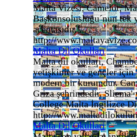
Malta Vizesi, Camelot, Mal
Başkonsolusluğu´nun tek ye
acentasıdır. ...
http://www.maltayavize.c
Malta Dil Okulları
Malta dil okulları, Chambe
yetişkinler ve gençler için 
modern bir kurumdur. Cam
Griza şehrindedir. Sliema'
College Malta İngilizce Di
http://www.maltadilokulu
Malta Dil Okullari
Malta son yıllarda, ingiliz