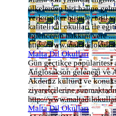
ülkelerden biri haline gel
yerlerinden birinde, tatil v
kaliteli dil okulları ile eği
eğlencenin hakkını vere ...
http://www.maltadilokulla
Malta Dil Okulları
Gün geçtikçe popülaritesi 
Anglosakson geleneği ve A
Akdeniz kültürü ve konuksev
ziyaretçilerine sunmaktadır.
http://www.maltadilokullar
Malta Dil Okulları