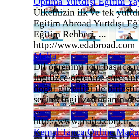
Optima Yurtdışı Eğitim Yay
Ülkemizin ilk ve tek yurtd
Egitim Abroad Yurtdışı Eği
Eğitim Rehberi. ...
http://www.edabroad.com
Malta
Dil öğrenimi için başlıca 
İngilizce öğrenme sürecini
doğal güzelliği ile birleşti
seçim. İngilizce adanın re
...
http://www.malta.com.tr
Kemal Tanca Online Mağa