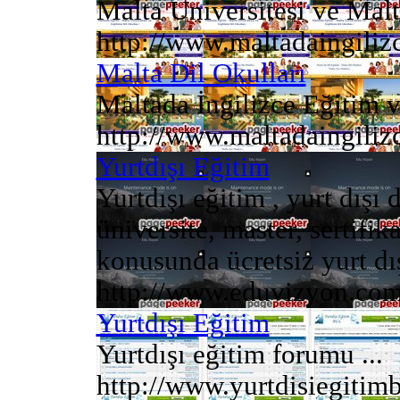
Malta Üniversitesi ve Malta
http://www.maltadaingiliz
Malta Dil Okulları
Maltada İngilizce Eğitim ve
http://www.maltadaingiliz
Yurtdışı Eğitim
Yurtdışı eğitim , yurt dışı 
üniversite, master, sertifi
konusunda ücretsiz yurt dış
http://www.eduvizyon.co
Yurtdışı Eğitim
Yurtdışı eğitim forumu ...
http://www.yurtdisiegitim