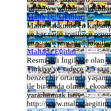
http://www.maltadilokullar
Malta Dil Okulları
Malta hakkında en kapsamlı
ve her türlü ingilizce progr
http://www.maltadilokulla
Maltada Eğitim
Resmi dili İngilizce olan b
Türkiye'ye sadece 2,5 saa
benzer bir ortamda yaşama
ile bir arada olmak, ekono
yararlanmak istiy ...
http://www.maltadaegitim.