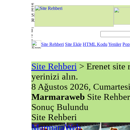
Site Rehberi
Site Ekle
HTML Kodu
Yeniler
Pop
Site Rehberi
> Erenet site r
yerinizi alın.
8 Ağustos 2026, Cumartes
Marmaraweb
Site Rehber
Sonuç Bulundu
Site Rehberi
MarmaraWeb