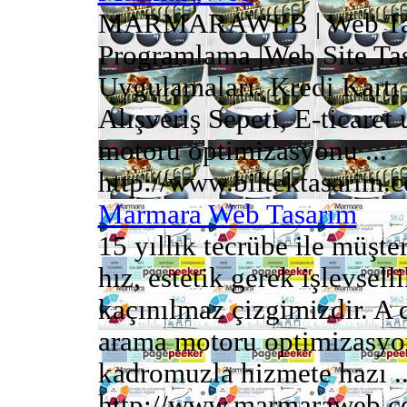
MARMARAWEB | Web Tasar
Programlama |Web Site Tas
Uygulamaları. Kredi Kartı i
Alışveriş Sepeti, E-ticare
motoru optimizasyonu ...
http://www.biltektasarim.
Marmara Web Tasarım
15 yıllık tecrübe ile müş
hız, estetik gerek işlevselli
kaçınılmaz çizgimizdir. A 
arama motoru optimizasy
kadromuzla hizmete hazı ..
http://www.marmaraweb.c