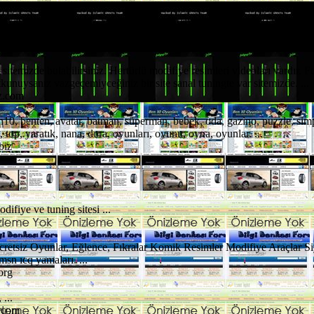
 yasadışı hiçbir içerik yoktur. eğlenceli paylaşım kategorileri ve teması i
KeyifliForum.coM ...
.com
i sitemizde bulabilirsiniz. Hertürlü modifiye resimleri videoları vardır. 
tkunuysanız vazgeçemiyceğiniz bir site sanal tuningte var sitemizde. ...
z.com
10, benten, avatar, batman, süperman, bebek, oda, gazino, puzzle, simp
 top, yaratık, nana, dora, oyunları, oyunu, oyna, oyunlar. ...
biz
..
fiye ve tuning sitesi ...
etsiz Oyunlar, Eğlence, Fıkralar Komik Resimler Modifiye Araçlar S
n ıcq yamaları. ...
org
...
r.com