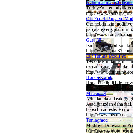
Kahramanmaraş Iletişim 
Türkiye'nin en büyük yere
http://www.kahramanmar
Oto Yedek Parça ve Mod
Otomobilinizin modifiye 
parça alışveriş platformu. 
http://www.otoyedekpar
Garaj35
İzmirin otomobil kulübü. 
http://www.garaj35.com
Elif Tuning Modifiye
1992'de kurulan Elif Tuni
uzmanlaşmış alanında lide
http://www.eliftuning.c
Honda Portalı
Honda ile ilgili bilgiler v
http://www.hondaloji.co
Misafir.net
Adından da anlaşıldığı gi
Aradığınızdan daha fazLa
hepsi bu adreste. Her g ..
http://www.misafir.net
Tuningmod
Modifiye Dünyasının Yeni
http://www.tuningmod.