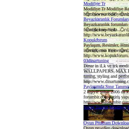
Modifiye Tr
Modifiye Tr Modifiye Resi
http://www.modifiyetr.ne
Beyazkaranlık Forumları
Beyazkaranlık forumları
forumla karşınızda... ...
http://www.beyazkaranl
Kopukforum
Paylaşım, Resimler, Html
internet, msn messenger,
http://www.kopukforum
03dinartuning
Dinar in iLk ve tek 
WALLPAPERS, MAX POWER
tuning, styling and perfo
http://www.dinartuning.
Paylaşımda Sınır Tanım
2 kişiyle şubat 2006 da 
forumbir.com a giriş yapan
http://www.forumbir.co
Sviraj Tuning Modifiye S
Sviraj tuning modifiye sv
http://www.sviraj.org
Oyun Program Downloa
Oyun program download 