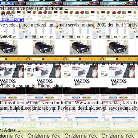
Platformu
l iletişim ve paylaşım platformu ...
as.org
ifiye Hizmet
ve yedek parça merkezi, anlaşmalı servis noktası. 2002'den beri Türki
...
ca.com
...
ng; oto aksesuar, tuning, cam filmi, oto müzik sistemleri ve araç modifi
r konuma gelmiştir. ...
om
e haberler sunan bir internet sitesi ...
m/
bi misafirlerine değer veren bir forum. Www.misafir.net yaklaşık 8 yıl
sını bulabiLeceğiniz tek yer. Paylaşım, dostLuk, sevgi, sayqı adına sö
.
 Adresi ...
com