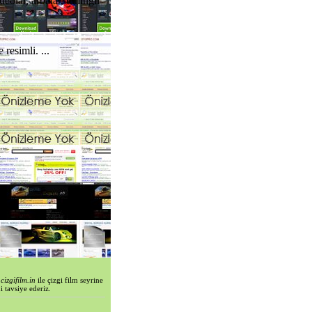
eolar, arbalar, tuningli
resimli. ...
i
cizgifilm.in
ile çizgi film seyrine
i tavsiye ederiz.