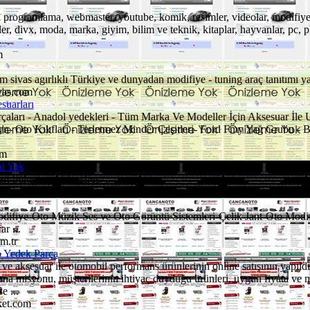
, programlama, webmaster, youtube, komik, resimler, videolar, modifiye,
ler, divx, moda, marka, giyim, bilim ve teknik, kitaplar, hayvanlar, pc, 
m
ivas agırlıklı Türkiye ve dunyadan modifiye - tuning araç tanıtımı yap
vas.com
suarları
çaları - Anadol yedekleri - Tüm Marka Ve Modeller İçin Aksesuar İle U
ayn- Oto Kılıfları - Terletmez Minder Çeşitleri- Ford Fmy Yağ Grubu 
om
ni Yak
i buluşturan tek adres. ...
.net
ifiye-Oto Müzik Ses ve Oto Görüntü Sistemleri-Çelik Jant-Oto Modi
r ...
m.tr
 Yedek Parça
ve aksesuar ile otomobil performans ürünlerinin online satışının yapıldığ
na misyonu, müşterilerinin ihtiyaç duyduğu ürünleri, uygun fiyata ve
e ...
ket.com