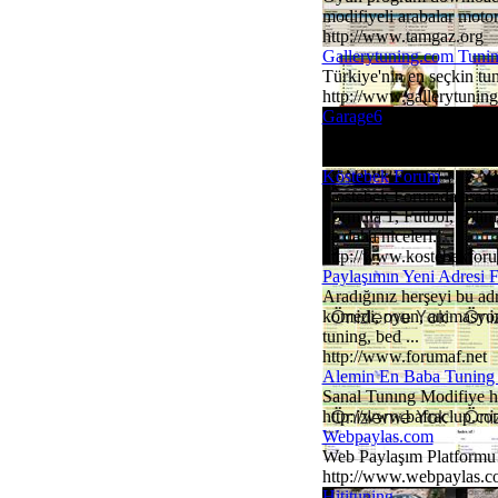
modifiyeli arabalar motorl
http://www.tamgaz.org
Gallerytuning.com Tunin
Türkiye'nin en seçkin tuni
http://www.gallerytunin
Garage6
Garage6 ÇocuğuNuN SaN
http://Www.Garage6.C
Köstebek Forum
Köstebek Forumda aradığı
Formula 1, Futbol, Bilim
ve daha niceleri. ...
http://www.kostebekfor
Paylaşımın Yeni Adresi 
Aradığınız herşeyi bu adr
komedi, oyun, animasyon, 
tuning, bed ...
http://www.forumaf.net
Alemin En Baba Tuning
Sanal Tunıng Modifiye he
http://www.bafraclup.co
Webpaylas.com
Web Paylaşım Platformu! 
http://www.webpaylas.
Hitituning