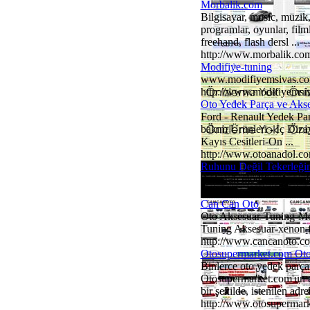
Morbalik.com
Bilgisayar, music, müzik
programlar, oyunlar, film
freehand, flash dersl ...
http://www.morbalik.co
Modifiye-tuning
www.modifiyemsivas.com s
http://www.modifiyemsi
Oto Yedek Parça ve Akse
Ford - Renault Yedek Par
bakım Ürünleri - İç Diz
Kayıs Cesitleri-On ...
http://www.otoanadol.c
Ruhunu Değil Tekerleği
Ankaralı modifiye severler
http://www.ankaratuning
Can Can Oto
Oto Aksesuar-Tuning-Mod
Tuning Aksesuar-xenon fa
http://www.cancanoto.co
Otosupermarket.com Oto
Binlerce oto yedek parça 
Otosupermarket.com'un a
bir şekilde, istenilen adres
http://www.otosupermar