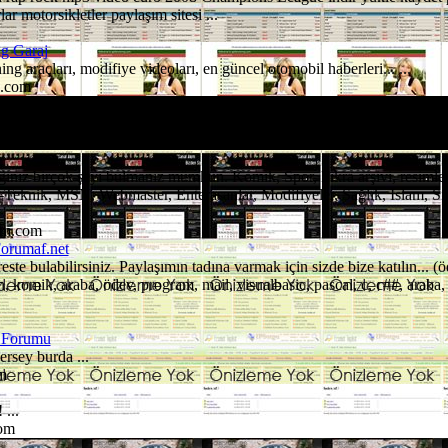
ar motorsikletler paylaşım sitesi ...
g Garaj
ng araçları, modifiye videoları, en güncel otomobil haberleri... ...
g.com
aL MekanI.. ...
om
nız birçok şeyi bulmanız mümkün. Komik, Spor, Fıkra arşivi, resimler
-Teknik, MSN, Webmaster, Enterasanlar, Modifiyeler, Sağlık, Islam, S
um.com
Forumaf.net
este bulabilirsiniz. Paylaşımın tadına varmak için sizde bize katılın... (
komik, araba, ödev, program, mail, visualbasic, pascal, c, c##, araba,
 Forumu
rsey burda ...
m
...
com