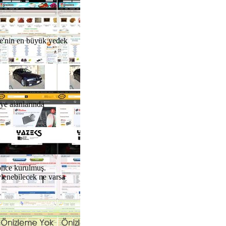
ye'nin en büyük yedek
ye alanlarında
 önce kurulmuş.
ylenebilecek ne varsa