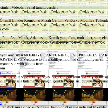
mleri Videoları Sanal tunıng dersleri ...
t
 Önemli Linkler Komedi & Mizah Gerilim Ve Korku Modifiye Tutkunlar
ik.com
, Php, Asp, Müzik, Arkadaşlık, Komik yazı, fıkra, muhabbet, spor, elekt
 modifiye, program download, korku, korkunç resimler, msn avatar ...
.com
modifiyeli arac sitesi MODiFiYE CAR TUNING, CAR PICTURES, C
 LIVE Welcome to the modifiye modified car modifiyem car tunin
rmance site with photos from ...
com
ayan Forumbir
kurulan saygın sitemizin üye sayısı hergeçen gün artmakta ve yeni mesaj
lar çıkışı asla bulamazlar, zengin içerikli sitemiz sizi büyülü dünyasına 
m/forums
viraj Yan
iraj yan drift drag yanverenlerin mekanı ...
d
rap rock mp3 video euro 2008 Champions League indir yükle kaydet 