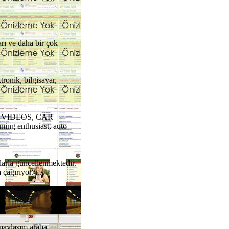
ı ve daha bir çok
ronik, bilgisayar,
AR VIDEOS, CAR
g enthusiast, auto
larla güncellenmektedir.
çağırıyor. ...
paylaşım araba