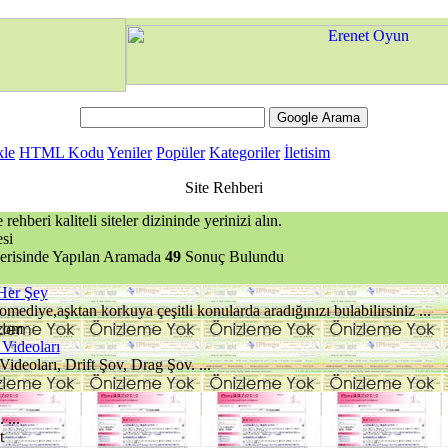
kle
HTML Kodu
Yeniler
Popüler
Kategoriler
İletisim
Site Rehberi
rehberi kaliteli siteler dizininde yerinizi alın.
si
çerisinde Yapılan Aramada
49
Sonuç Bulundu
Her Şey
ediye,aşktan korkuya çeşitli konularda aradığınızı bulabilirsiniz ...
com
Videoları
ideoları, Drift Şov, Drag Şov. ...
 ...
t