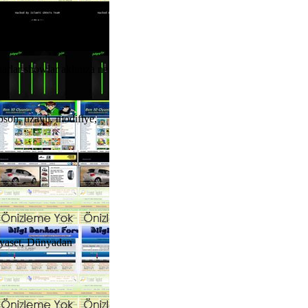
le yeterince ilgi çekici
Fuarlar showlar aklınıza ne
son, uzaylı, modifiye,
iyaset, Dünyadan