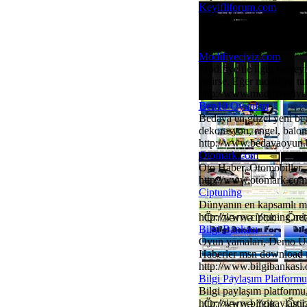
Keyifliforum.com
Sitemiz yeni bir forumdur.
bir paylaşım platformu. 
http://www.keyifliforum
Modifiyeciyiz.com
Modifiye ile ilgili herşey
gelirse. Eğer modifiye tu
http://www.modifiyeciyi
Ben10 Oyunları
Bedava en güzel yeni ben
dekorasyon, engel, balon,
http://www.bedavaoyun.
Otomark.com
Oto Haber, Otomobiller .
http://www.otomark.com
Ciptuning
Dünyanın en kapsamlı modi
http://www.ciptuning.net
Bilgi Bankası
Oyun yamaları, Demo Ücr
Haberler msn download ms
http://www.bilgibankasi.
Bilgi Paylaşım Platformu
Bilgi paylaşım platformu, 
http://www.bilgipaylasti