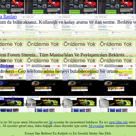
abalar, tuning otolar, tuning girls, modifiye edilmiş arabalar, resimler vid
.com
 İlanları
om da bulacaksınız. Kullanışlı ve kolay arama ve ilan verme. Bedava ve 
 ...
z
Forum Sitemiz.. Tüm Manisa'lıları Ve Paylaşımcıları Bekleriz... ...
com
Merkezi
rkezi - Cep telefonu adına herşeyi bulabileceğiniz bir ortam ...
om
lar
arının buluşma noktası araçları ve Modifiye hakkında herşey. ...
Sürücü Kursu
rücü kursu araba antalya modifiye ...
kursu.com
En iyi 3d oyun sitesi
3doyunlar.net
3d
oyunlar ile ziyaretinizi bekliyor. En iyi
çizgi film izle
sites
z.
3d oyunlar
güzel ama, daha değişik olsun diyenler için unity
3d oyunlar
sitesini ziyeret etmesin
Erenet Site Rehberi En Kaliteli ve En Gerekli Siteler Site Ekle