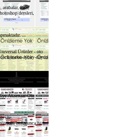
 arabalar, msn,
photoshop dersleri,
maktadır. ...
nıversal Ürünler - oto
- Bosch-mako-aybay-dayco
fiye Aksesuar-Oto
ı site.
 mümkün olduğunca hızlı