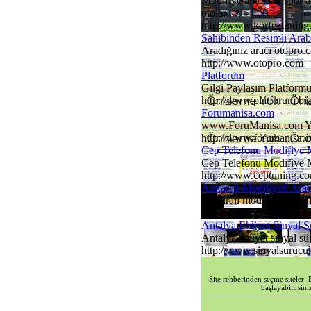
Modifiye arabalar, spor ar
otolar ...
http://www.korfeztuning
Sahibinden Resimli Araba
Aradığınız aracı otopro.c
http://www.otopro.com
Platforum
Gilgi Paylaşım Platformu.
http://www.platforum.bi
Forumanisa.com
www.ForuManisa.com Yeni 
http://www.forumanisa.
Cep Telefonu Modifiye 
Cep Telefonu Modifiye Me
http://www.ceptuning.c
Ankaralı Modifiyeli Araç
Ankaralı modifiye tutkunl
http://www.garaj06.com
Antalya Ehliyet Sinyal 
Antalya ehliyet sinyal sü
http://www.sinyalsurucu
Site rehberinden seçme siteler
: 
başlayabilirsini