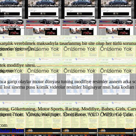
, modifiye araba, cars, park,Arabalar, Modifiye, tuning, modifiyeli arabal
...
om
i arabalar ...
om
za karşılık verebilmek maksadıyla tasarlanmış bir site olup her türlü soru
ramadan gecmeyin ...
m
k modifiye sitesi. ...
ing.com
nca garip olaylar motor dünyası tuning modifiye resimler annem arka so
lil lost sinema pusu komik videolar resimler bilgisayar msn hata kodlar
ing, Gökertuning, Motor Sports, Racing, Modifiye, Babes, Girls, Cars
 Import Tuner, Videos, Wallpaper, Street Racer, VCD / MP3 / Cd Çalar,
.com
rabalar, BMW