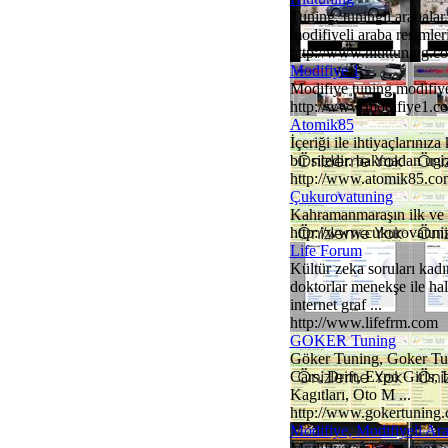
Tuning, tuningli arabalar
modifiyeli araba resimleri 
http://www.hitittuning.c
Modifiye 1
Modifiye tuning modifiyel
http://www.modifiye1.c
Atomik85
İçeriği ile ihtiyaçlarını
bir sitedir. bakmadan ug
http://www.atomik85.co
Çukurovatuning
Kahramanmaraşın ilk ve te
http://www.cukurovatun
Life Forum
Kültür zeka soruları kadı
doktorlar menekşe ile ha
internet graf ...
http://www.lifefrm.com
GOKER Tuning
Göker Tuning, Goker Tun
Cars, Drift, Expo Girls,
Kagıtları, Oto M ...
http://www.gokertuning
Modifiye, Modifiyeli A