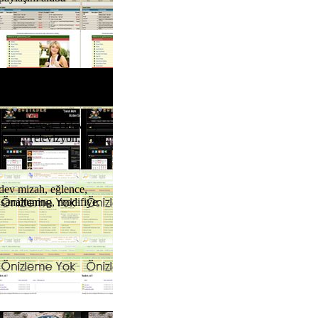
, Aşk-Sevgi, Ödevler,
inema, Televizyon, anket
ödev mizah, eğlence,
 sanaltuning, modifiye,