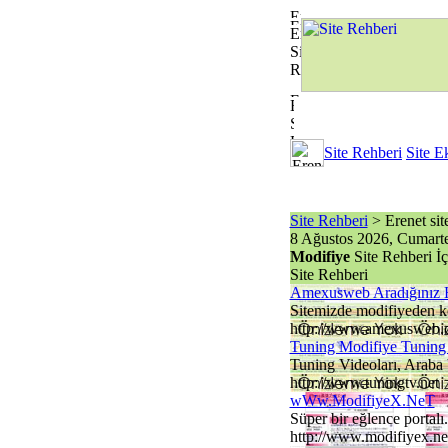
Site Rehberi
Site E
Site Rehberi
> Erenet site 
8 Ağustos 2026, Cumarte
Modifiye
Site Rehberi İ
Site Rehberi
Amexusweb Aradığınız 
Sitemizde modifiyeden kom
http://www.amexusweb.
Tuning Modifiye Tuning 
Tuning Videoları, Araba V
http://www.tuningtv.net
wWw.ModifiyeX.NeT
Süper bir eğlence portalı..
http://www.modifiyex.ne