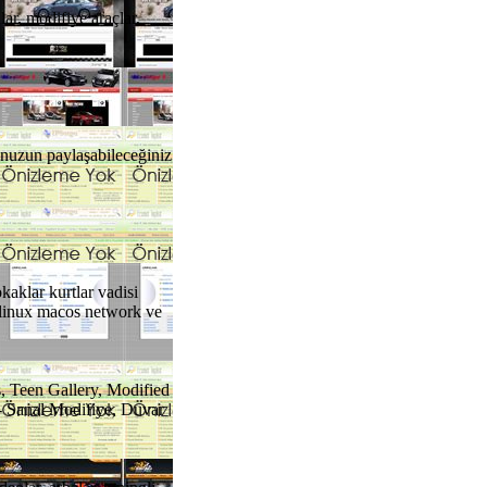
ar, modifiye araçlar,
nunuzun paylaşabileceğiniz
kaklar kurtlar vadisi
ı linux macos network ve
, Teen Gallery, Modified
 - Sanal Modifiye, Duvar