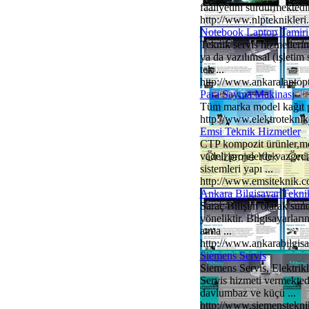
faaliyetini sürdürmektedi
http://www.nlpteknikler
Notebook Laptop Tamiri
Teknik servis hizmetlerim
ya da yazılımsal (işletim
tek ...
http://www.ankaralaptopt
Para Sayma Makinası
Tüm marka model kağıt pa
http://www.elektrotekn
Emsi Teknik Hizmetler
CTP kompozit ürünler,meta
vadeli projelerde vazgeci
sistemleri yapı ...
http://www.emsiteknik.
Ankara Bilgisayar Teknik
Saraç Bilişim olarak sund
yöneliktir. Bilgisayarları
atma ...
http://www.ankarabilgisa
Siemens Servis
Siemens Servis, Elektrikl
Servis hizmeti vermektedi
davlumbaz ve küçü ...
http://www.siemenstekn