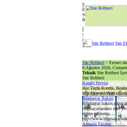
Site Rehberi
Site E
Site Rehberi
> Erenet site 
8 Ağustos 2026, Cumarte
Teknik
Site Rehberi İçe
Site Rehberi
Kombi Servisi
Her Türlü Kombi, Brulör,
http://www.farkteknik.c
Bilgisayar Bakım
Bilgisayar bakım,yapacağ
bilgisayarlarınızı ister 
teslim ediyoruz. ...
http://www.bilgisayarba
Armada Yazılım