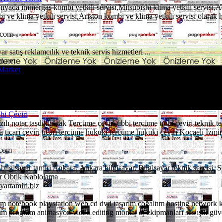
immergas kombi yetkili servisi,Mitsubishi klima yetkili servisi,Aue
bi ve klima yetkili servisi,Ariston kombi ve klima yetkili servisi olarak
.com
r satış reklamcılık ve teknik servis hizmetleri ...
m.net
Market
arket - ATM Bilgisayar 1996 yılından itibaren Ankara’da Microsoft Gol
Fujitsu-Siemens Focus Partner ı olarak hizmet vermektedir. TSE belgeli
.com
bi Çeviri
zılı noter tasdikli atak Tercüme çeviri tıbbi tercüme tıbbi çeviri teknik 
 ticari çeviri ticari tercüme hukuki tercüme hukuki çeviri Kocaeli Izmir
.com
i
 bilgisayar tamiri Ankara, Ankara bilgisayar, Bilgisayar teknik servisi,
 Obtik Kablolama ...
yartamiri.biz
 oem notebook playstation web cd dvd tasarım çoğaltım hosting network 
ım program animasyon video editing montaj dj ekipmanları ses ışık güven