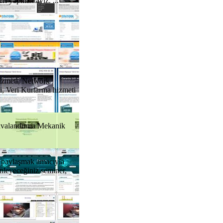
ri yapmaktayız. ...
..
hizmeti, Network
, Veri Kurtarma hizmeti
Havalandırma Mekanik
le paylaşmak amacıyla
nleyeceğiniz seminer,