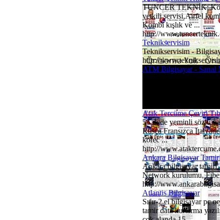
TUNCER TEKNİK; Konyada 
yetkili servisi,Airfel kom
Kombi kışlık ve ...
http://www.tuncerteknik
Teknikservisim
Teknikservisim - Bilgisaya
http://www.teknikservisi
ATM Bilgisayar - Sanal 
ATM Bilgisayar - Sanal M
Symantec Gold Partner , 
network tasarı ...
http://www.atmcomputer
Atak Tercüme Çeviri Tıb
55 dilde yeminli sözlü ya
Rusça Fransızca Italyanca
korec ...
http://www.ataktercume
Ankara Bilgisayar Tamir
Ankara bilgisayar tamiri,
Network kurulumu, Fiber
http://www.ankarabilgisa
Atlantis Bilgisayar
Sıfır-2.el bilgisayar pc
tamir data kurtarma yazıl
çok alanda 15 ...