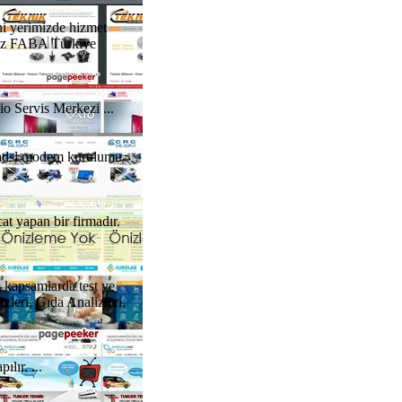
eni yerimizde hizmet
mamız FABA Türkiye
o Servis Merkezi ...
si adsl modem kurulumu
t yapan bir firmadır.
kapsamlarda test ve
zleri, Gıda Analizleri,
lır. ...