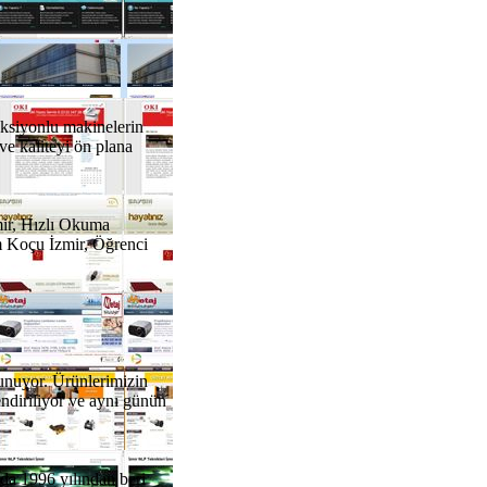
nksiyonlu makinelerin
ve kaliteyi ön plana
ir, Hızlı Okuma
m Koçu İzmir, Öğrenci
lunuyor. Ürünlerimizin
endiriliyor ve aynı günün
nda 1996 yılından beri