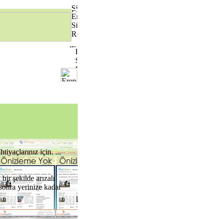
yaçlarınız için. ...
ir şekilde arızalı
sonra yerinize kadar