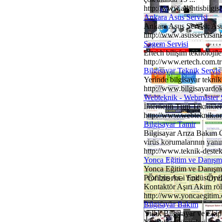
http://www.atlantisbilgis
Ankara Asus Servisi
Ankara Asus Servisi; Asus
http://www.asusservisan
Sagem Servisi
Ertech bilişim teknolojiler
http://www.ertech.com.tr
Bilgisayar Teknik Servis
Yerinde bilgisayar teknik s
http://www.bilgisayard
Webteknik - Webmaster S
İnternetin Tüm Teknikler
http://www.webteknik.o
Bilgisayar Tamir
Bilgisayar Arıza Bakım On
virüs korumalarının yanın
http://www.teknik-destek
Yonca Eğitim ve Danışm
Yonca Eğitim ve Danışma
Profibus As-i Endüstriy
Kontaktör Aşırı Akım röle
http://www.yoncaegitim
Bilgisayar Bakım
Yıllık Bilgisayar ve Eki