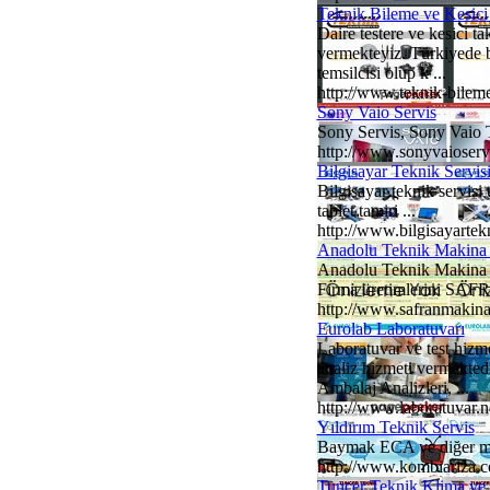
Teknik Bileme ve Kesici
Daire testere ve kesici t
vermekteyiz. Türkiyede bi
temsilcisi olup k ...
http://www.teknik-bilem
Sony Vaio Servis
Sony Servis, Sony Vaio T
http://www.sonyvaioser
Bilgisayar Teknik Servis
Bilgisayar teknik servis
tablet tamiri ...
http://www.bilgisayartek
Anadolu Teknik Makina 
Anadolu Teknik Makina Dı
Firma üretimlerini SAFR
http://www.safranmakin
Eurolab Laboratuvarı
Laboratuvar ve test hiz
analiz hizmeti vermektedi
Ambalaj Analizleri, ...
http://www.laboratuvar.n
Yıldırım Teknik Servis
Baymak ECA ve diğer mark
http://www.kombiariza.
Tuncer Teknik Klima ve