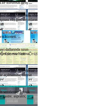
 ve kurumsal geliş ...
hard diskin bozulması vb)
ışması vb) gibi sorunların
s hizmeti. ...
nayi dallarında uzun
iyel ve evsel arıtma
ıcısına hem iş yerlerine
ayar açılmaması, format
üm semtlerine Teknik
nkastre, aspratör,