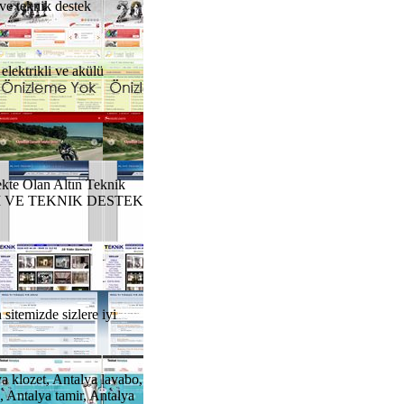
 ve teknik destek
elektrikli ve akülü
kte Olan Altın Teknik
 BILGI VE TEKNIK DESTEK
sitemizde sizlere iyi
ya klozet, Antalya lavabo,
a, Antalya tamir, Antalya