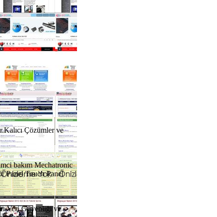
...
er.Kalıcı Çözümler ve
rimci bakım Mechatronic
ör Panel Touch Panel
rı Veri Güvenliği ve