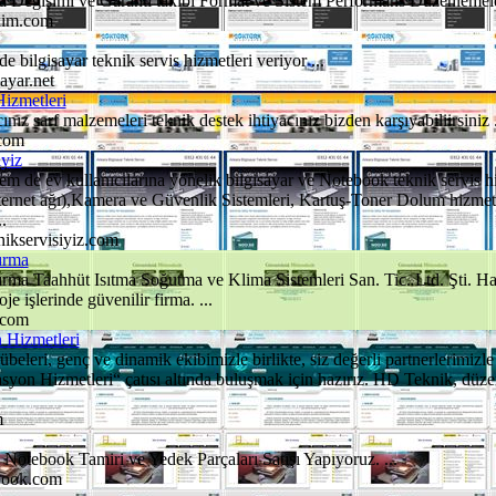
a Değişimi ve Garanti takibi Format ve Sistem Performans Düzenlemele
kim.com
de bilgisayar teknik servis hizmetleri veriyor ...
ayar.net
Hizmetleri
cınız sarf malzemeleri teknik destek ihtiyacınız bizden karşıyabiliirsiniz .
.com
iyiz
em de ev kullanıcılarına yönelik bilgisayar ve Notebook teknik servis 
ernet ağı),Kamera ve Güvenlik Sistemleri, Kartuş-Toner Dolum hizmeti
.
nikservisiyiz.com
ırma
ma Taahhüt Isıtma Soğutma ve Klima Sistemleri San. Tic. Ltd. Şti. 
je işlerinde güvenilir firma. ...
.com
 Hizmetleri
rübeleri, genç ve dinamik ekibimizle birlikte, siz değerli partnerlerimiz
on Hizmetleri“ çatısı altında buluşmak için hazırız. HD Teknik, düze
m
Notebook Tamiri ve Yedek Parçaları Satışı Yapıyoruz. ...
ebook.com