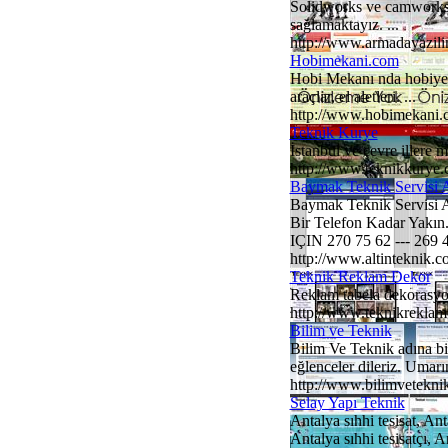
Solidworks ve camworks tü
sağlamaktayız. ...
http://www.armadayazil
Hobimekani.com
Hobi Mekanı nda hobiye da
araçlar, el aletleri. ...
http://www.hobimekani.
Teknik Kurye
İstanbul ve çevre illere m
http://www.teknikkurye
Baymak Teknik Servisi 
Baymak Teknik Servisi A
Bir Telefon Kadar Yakı
IÇIN 270 75 62 --- 269 4
http://www.altinteknik.
Teknik Reklam Dekor
Reklam tabela dekorasyon 
http://www.teknikrekla
Bilim ve Teknik
Bilim Ve Teknik adına biz
eğlenceler dileriz. Umarı
http://www.bilimveteknik
Selay Yapı Teknik
Antalya sıhhi tesisat, An
Antalya sıhhi tesisatçı, A