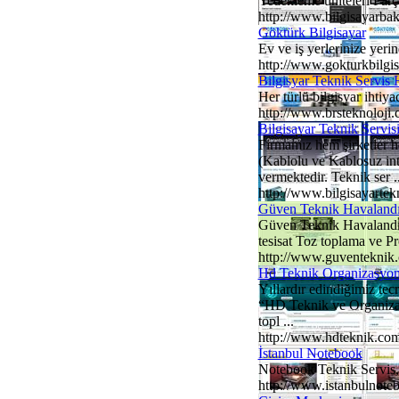
Yedekleme üniteleri Parç
http://www.bilgisayarba
Göktürk Bilgisayar
Ev ve iş yerlerinize yerin
http://www.gokturkbilgis
Bilgisyar Teknik Servis 
Her türlü bilgisyar ihtiya
http://www.brsteknoloji
Bilgisayar Teknik Servis
Firmamız hem şirketler h
(Kablolu ve Kablosuz int
vermektedir. Teknik ser ..
http://www.bilgisayartek
Güven Teknik Havaland
Güven Teknik Havalandır
tesisat Toz toplama ve Pro
http://www.guventeknik
Hd Teknik Organizasyon
Yıllardır edindiğimiz tec
“HD Teknik ve Organizasy
topl ...
http://www.hdteknik.co
İstanbul Notebook
Notebook Teknik Servis, 
http://www.istanbulnot