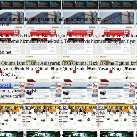
m
uruluşumuz ile tüm gaziantep halkının hizmetindeyiz ...
at.com
knik Servis Hizmeti, İstanbul için Oki yazıcı, faks, fotokopi ve çok fo
arf malzeme hizmetini vermektedir. Teknik servis hizmetimiz uygun fiyat 
si.net
ı Okuma İzmir, İzmir Anlayarak Hızlı Okuma, Hızlı Okuma Eğitimi İzm
p İzmir, İzmir Nlp Eğitimi, Nlp Eğitimi İzmir, İzmir Yaşam Koçu, Yaşa
Koçlu ...
om
caeli
mu, yazıcı servisi ...
kservis.com
htiyacı gerektirmeyen direkt son kullanıcıya ulaşan standart ürünler bu
t dolayısıyla internet sitemiz üzerinden gelen siparişler hemen değerl
.com
rmamız İzmir’de ve Anadolu’nun çeşitli yerlerinde Kişisel Gelişim alanı