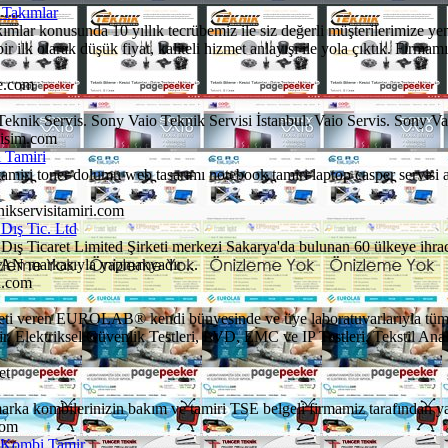
 Takımlar
akımlar konusunda 10 yıllık tecrübemiz ile siz değerli müşterilerimize y
r ilk olarak düşük fiyat, kaliteli hizmet anlayışı ile yola çıktık. Fir
e.com
eknik Servis. Sony Vaio Teknik Servisi İstanbul. Vaio Servis. Sony Vai
visim.com
i Tamiri
i tamiri toner dolumu web tasarımı notebook tamiri laptop casper servi
nikservisitamiri.com
Dış Tic. Ltd
ş Ticaret Limited Şirketi merkezi Sakarya'da bulunan 60 ülkeye ihraca
AN markasıyla yapmakyadır ...
a.com
meti veren EUROLAB® kendi bünyesinde ve üye laboratuvarlarıyla tüm 
r. Elektriksel Güvenlik Testleri, LVD, EMC ve IP Testleri, Tekstil Anali
et
a kombilerinizin bakım ve tamiri TSE belgeli firmamiz tarafından yapı
com
 Kombi Tamir