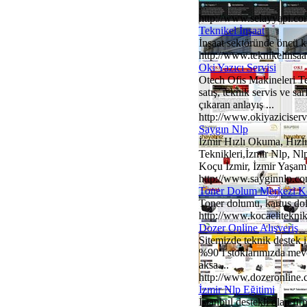
...
http://www.selayyapi.co
Teknikel İnşaat
İnşaat sektöründe öncü k
http://www.teknikelinsa
Oki Yazıcı Servisi
Otech Ofis Makineleri Te
satış, teknik servis ve s
çıkaran anlayış ...
http://www.okiyaziciservi
Saygın Nlp
İzmir Hızlı Okuma, Hızl
Teknikleri,İzmir Nlp, Nl
Koçu İzmir, İzmir Yaşam 
http://www.sayginnlp.c
Toner Dolum Merkezi Ko
Toner dolumu, kartus dolu
http://www.kocaelitekni
Dozer Online Alışveriş
Sitemizde teknik destek i
%90’ı stoklarımızda mevcu
aksa ...
http://www.dozeronline
İzmir Nlp Eğitimi
İstanbul destekli olan fi