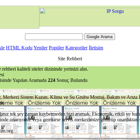
kle
HTML Kodu
Yeniler
Popüler
Kategoriler
İletisim
Site Rehberi
rehberi kaliteli siteler dizininde yerinizi alın.
si
risinde Yapılan Aramada
224
Sonuç Bulundu
 Merkezi Sistem Kazan, Klima ve Su Grubu Montaj, Bakım ve Arıza İhti
om
ınız tek şey zaman kaybetmeden bizi aramak. Ekonomik, etkili ve hızlı b
yerinde onarıyoruz veya gerekirse servis merkezimize götürüp onardıktan 
kim.org