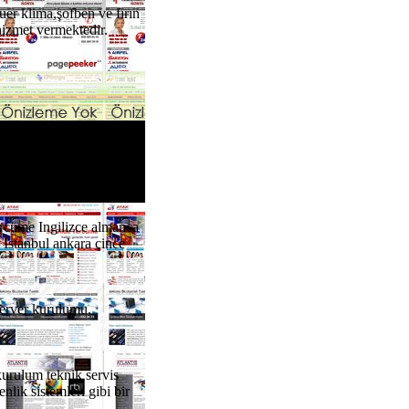
r klima,şofben ve fırın
 hizmet vermektedir.
d Certified Partner ,
 teknik servisimizde
tercüme Ingilizce almanca
 Istanbul ankara çince
 Server kurulumu,
kurulum teknik servis
lik sistemleri gibi bir