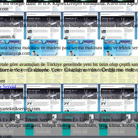
r. Bu sebeple İzmir’in İLK Kişisel Gelişim kurumudur. Kurucusu kişisel
i.com
iz, bilgisayarınızda olusan donanımsal (Anakart, ekran kartı, monitör, 
 sisteminin çökmesi-bozulması, virüs bulaşması, sisteminizin kararsız çal
amiri.tk
ra sayma makinası ve madeni para sayma makinası satış ve teknik servi
ikotomasyon.com
le göre avantajları ile Türkiye genelinde yeni bir ürün olup çeşitli sa
lmez lerde yerini almışdır .Çevre bakanlığı nın desdeklediği tüm endüstr
com
 Servisi
uğumuz hizmetler arasında yer alan bilgisayar servisimiz hem ev kullan
nız ile ilgili tüm sorunlarınız için servisimizi aramanız yeterlidir. Bilgis
yarteknikservisi.com
i Ev Aletleri Teknik Servisi, Siemens Ev Ürünleriniz için İstanbul'un t
r. Çamaşır makinesi, bulaşık makinesi, buzdolabı, fırın, klima, kombi, a
ik.com