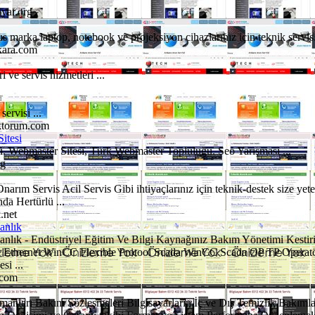
ayar.org
 marka laptop, notebook ve projeksiyon cihazlarınız için teknik servis. 
kara.com
i ve servis hizmetleri ...
ervisi ...
oktorum.com
itesi
i. Webmaster Sitesi, Türk Webmaster Topluluğu. Seo Yarışması ...
rg
arım Servis Acil Servis Gibi ihtiyaçlarınız için teknik-destek size yet
da Hertürlü ...
.net
anlık
nlık - Endüstriyel Eğitim Ve Bilgi Kaynağınız Bakım Yönetimi Kesti
el Ethernet WinCC Flexible Protool Scada WinCC Scada OP TP Operat
si ...
.com
pmanları Bakım Sözleşmeleri Bilgisayarların İç ve Dış Temizlik Bakımla