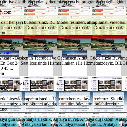
rkiye distribütörü olan şirketimiz ayrıca bu programlarla ilgili eğitim
im.com
ir her şeyi bulabilirsiniz. RC Model resimleri, ahşap sanatı videoları, 
com
oto kurye hizmeti verilmektedir. ...
.com
Ankara
nkara - Başkentin Tecrübeli ve Geçmişten Aldığı Güçle Hızla Büyüme
n.En Geç 24 Saat Içerisinde Hizmet Iimkan ı Ile Hizmetinizdeyiz.
0 45 ...
com
işlerinizde bize güvenebilirsiniz ...
mdekor.com
de birşeyler yapalım istedik. Umarım herkese faydalı oluruz. Şimdiden 
m sitemize giren öğrenci arkadaşlarım tüm ödevlerini bulabilecektir. ...
.net
talya gün ısı, Antalya elektrik, Antalya küvet, Antalya duşakabin, Antal
ntalya sucu, Antalya su tamircisi, Antalya tesisat tamircisi, Antalya arız