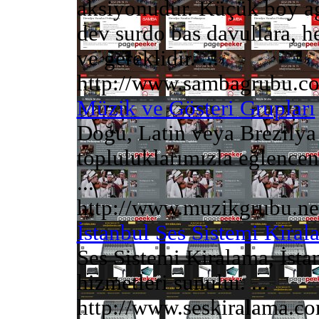
aksiyonudur. Küçük boy agog
dev surdo bas davullara, he
ve gereklidir. ...
http://www.sambagrubu.c
Müzik ve Gösteri Grupları
Doğu, Latin veya Brezily
topluluklarımızla eğlence
...
http://www.muzikgrubu.ne
İstanbul Ses Sistemi Kiral
Ses Sistemi Kiralama, İsta
hizmetleri sunulur. ...
http://www.seskiralama.c