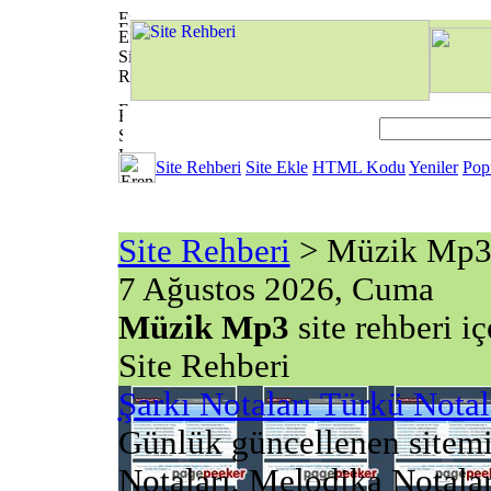
Site Rehberi
Site Ekle
HTML Kodu
Yeniler
Pop
Site Rehberi
> Müzik Mp
7 Ağustos 2026, Cuma
Müzik Mp3
site rehberi i
Site Rehberi
Şarkı Notaları Türkü Notal
Günlük güncellenen sitemi
Notaları, Melodika Notala