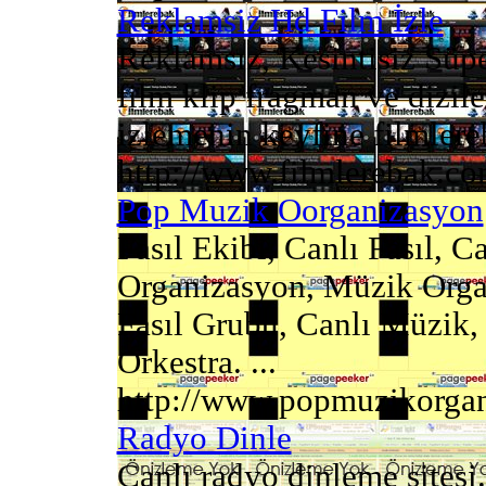
Reklamsiz Hd Film İzle
Reklamsız, Kesintisiz Süp
film klip fragman ve dizil
izlemenin keyfine filmlereb
http://www.filmlerebak.c
Pop Muzik Oorganizasyon
Fasıl Ekibi, Canlı Fasıl, C
Organizasyon, Müzik Organ
Fasıl Grubu, Canlı Müzik, 
Orkestra. ...
http://www.popmuzikorga
Radyo Dinle
Canlı radyo dinleme sitesi. 