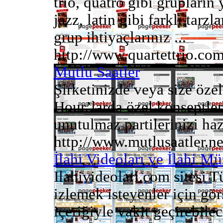
trio, quatro gibi grupların 
jazz, latin gibi farklı tarz
grup ihtiyaçlarınız ...
http://www.quartettrio.co
Mutlu Saatler
Şirketinizde veya size öz
Hour’larda özel konseptler
unutulmaz partilerinizi hazı
http://www.mutlusaatler.ne
İlahi Videoları ve İlahi Mü
Ilahivideolari.com sitesi T
izlemek isteyenler için gör
içeriğiyle vakit geçirebilece