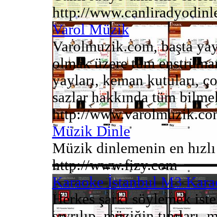
http://www.canliradyodinl
Varol Müzik
Varolmuzik.com, başta yayl
olmak üzere tüm enstrüman
yayları, keman kutuları, ç
sazlar hakkında tüm bilmek 
http://www.varolmuzik.c
Müzik Dinle
Müzik dinlemenin en hızlı 
http://www.fizy.com
Karaoke İstanbul M3 Kara
Herkes şarkı söylemek ist
sıyrılıp, müziğin tınıları,