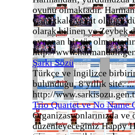
oyunu olmaktadır. Harmand
Çanakkale'ye ait olduğu dü
olarak bilinen ve Zeybek da
oynanan bir tür olmaktadır
http://www.harmandali.gen
Şarkı Sözü
Türkçe ve İngilizce birbiri
bulunduğu, 8 yıllık site. ...
http://www.sarkisozu.gen.t
Trio Quartet ve No Name 
Organizasyonlarınızda ve öz
düzenleyeceğiniz Happy Ho