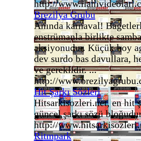
http://www.ilahivideolari
Brezilya Grubu
Anında karnaval! Bagetler
enstrümanla birlikte samba
aksiyonudur. Küçük boy agog
dev surdo bas davullara, he
ve gereklidir. ...
http://www.brezilyagrubu
Hit Şarkı Sözleri
Hitsarkisozleri.net, en hit
güncel şarkı sözü bloğudur.
http://www.hitsarkisozleri.
Ritmpark