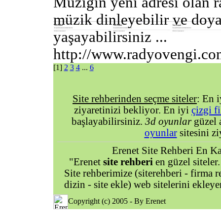
Müziğin yeni adresi olan r
müzik dinleyebilir ve doy
yaşayabilirsiniz ...
http://www.radyovengi.co
[1]
2
3
4
...
6
Site rehberinden seçme siteler
: En 
ziyaretinizi bekliyor. En iyi
çizgi f
başlayabilirsiniz.
3d oyunlar
güzel 
oyunlar
sitesini zi
Erenet Site Rehberi En Kal
"Erenet
site rehberi
en güzel siteler.
Site rehberimize (siterehberi - firma re
dizin - site ekle) web sitelerini ekley
Copyright (c) 2005 - By Erenet