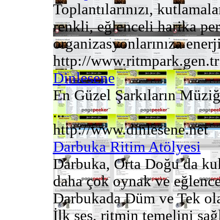
Toplantılarınızı, kutlamala
renkli, eğlenceli harika p
organizasyonlarınıza enerji 
http://www.ritmpark.gen.tr
Dinlesene
En Güzel Şarkıların Müziğ
...
http://www.dinlesene.net
Darbuka Ritim Atölyesi
Darbuka, Orta Doğu da kull
daha çok oynak ve eğlence 
Darbukada Düm ve Tek olara
İlk ses, ritmin temelini sağ