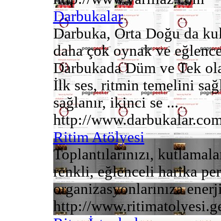
Darbukalar
Darbuka, Orta Doğu da kull
daha çok oynak ve eğlence 
Darbukada Düm ve Tek olara
İlk ses, ritmin temelini sağ
sağlanır, ikinci se ...
http://www.darbukalar.co
Ritim Atölyesi
Toplantılarınızı, kutlamala
renkli, eğlenceli harika p
organizasyonlarınıza enerji 
http://www.ritimatolyesi.ge