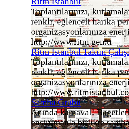
Ritm İstanbul
Toplantılarınızı, kutlamala
renkli, eğlenceli harika p
organizasyonlarınıza enerji 
http://www.ritm.gen.tr
Ritm İstanbul Takım Çalış
Toplantılarınızı, kutlamala
renkli, eğlenceli harika p
organizasyonlarınıza enerji 
http://www.ritmistanbul.c
Samba Grubu
Anında karnaval! Bagetler
enstrümanla birlikte samba