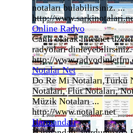
notaları bulabilirsiniz. ...
http://www.sarkinotalari.n
Online Radyo
Canlı olarak internet üzer
radyoları dinleyebilirsiniz. 
http://www.radyodinletfm
Notalar Net
Do Re Mi Notaları,Türkü N
Notaları, Flüt Notaları, No
Müzik Notaları ...
http://www.notalar.net
Harmandalı
Harmandalı, yurdumuzda Eg