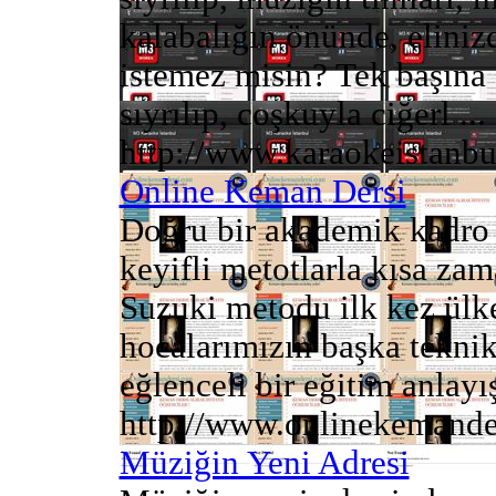
kalabalığın önünde, eliniz
istemez misin? Tek başına 
sıyrılıp, coşkuyla ciğerl ...
http://www.karaokeistanb
Online Keman Dersi
Doğru bir akademik kadro i
keyifli metotlarla kısa z
Suzuki metodu ilk kez ül
hocalarımızın başka teknikl
eğlenceli bir eğitim anlayışı
http://www.onlinekemande
Müziğin Yeni Adresi