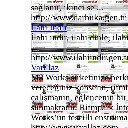
sağlanır, ikinci se ...
http://www.darbuka.gen.tr
İlahi İndir
İlahi indir, ilahi dinle, ilah
...
http://www.ilahiindir.gen.t
Varillaz
M3 Works şirketinize perk
vereceğiniz konserin, ritmi
çalışmanın, eğlencenin bir 
sunmaktadır. Ritmpark İnte
Works’ün tescilli enstrüma 
http://www.varillaz.com