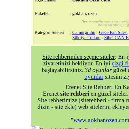
Etiketler
:
gökhan, özen
Not
:
www.gokhanozen.com.tr
sayfa
Benzer sayfalar için “
Ü
Kategori Siteleri
:
Camurgrubu
-
Gece Fan Sitesi
Şükriye Tutkun
-
Sibel CAN F
Site rehberinden seçme siteler
: En 
ziyaretinizi bekliyor. En iyi
çizgi f
başlayabilirsiniz.
3d oyunlar
güzel 
oyunlar
sitesini zi
Erenet Site Rehberi En Kal
"Erenet
site rehberi
en güzel siteler.
Site rehberimize (siterehberi - firma re
dizin - site ekle) web sitelerini ekley
"
www.gokhanozen.com.