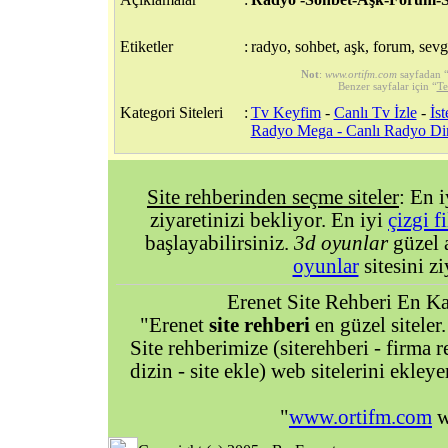
Etiketler
:
radyo, sohbet, aşk, forum, sevgi
Not
:
www.ortifm.com
sayfadan 
Benzer sayfalar için “
Te
Kategori Siteleri
:
Tv Keyfim
-
Canlı Tv İzle
-
İst
Radyo Mega - Canlı Radyo Di
Site rehberinden seçme siteler
: En 
ziyaretinizi bekliyor. En iyi
çizgi f
başlayabilirsiniz.
3d oyunlar
güzel 
oyunlar
sitesini zi
Erenet Site Rehberi En Kal
"Erenet
site rehberi
en güzel siteler.
Site rehberimize (siterehberi - firma re
dizin - site ekle) web sitelerini ekley
"
www.ortifm.com
w