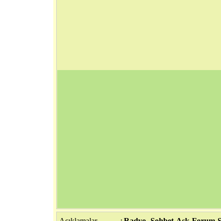
Açıklamalar
:
Radyo -Sohbet-Aşk-Forum-Se