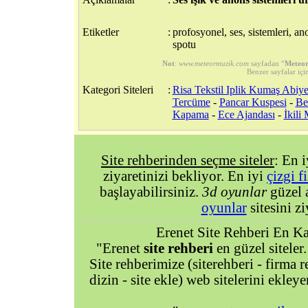
Etiketler
:
profosyonel, ses, sistemleri, an
spotu
Not
:
www.meteormuzik.com
sayfadan “
Meteor
Benzer sayfalar içi
Kategori Siteleri
:
Risa Tekstil Iplik Kumaş Abiy
Tercüme
-
Pancar Kuspesi
-
Be
Kapama
-
Ece Ajandası
-
İkili
Site rehberinden seçme siteler
: En 
ziyaretinizi bekliyor. En iyi
çizgi f
başlayabilirsiniz.
3d oyunlar
güzel 
oyunlar
sitesini zi
Erenet Site Rehberi En Kal
"Erenet
site rehberi
en güzel siteler.
Site rehberimize (siterehberi - firma re
dizin - site ekle) web sitelerini ekley