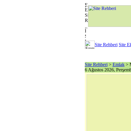
Site Rehberi
Site E
Site Rehberi
>
Emlak
> M
6 Ağustos 2026, Perşem