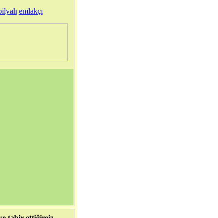
ilyalı
emlakçı
e tabir ettiğimiz