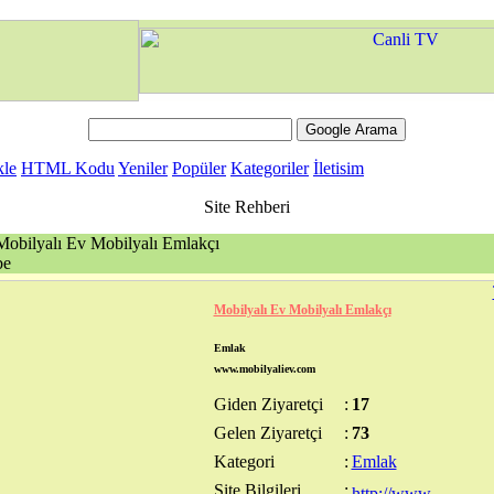
kle
HTML Kodu
Yeniler
Popüler
Kategoriler
İletisim
Site Rehberi
obilyalı Ev Mobilyalı Emlakçı
be
Mobilyalı Ev Mobilyalı Emlakçı
Emlak
www.mobilyaliev.com
Giden Ziyaretçi
:
17
Gelen Ziyaretçi
:
73
Kategori
:
Emlak
Site Bilgileri
: