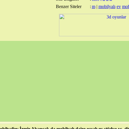
Benzer Siteler
:
m
|
mobilyalı
ev
mob
bilyaliev İzmir Alsancak da mobilyalı daire eşyalı ev stüdyo vs. diy