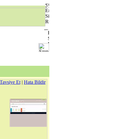
Tavsiye Et
|
Hata Bildir