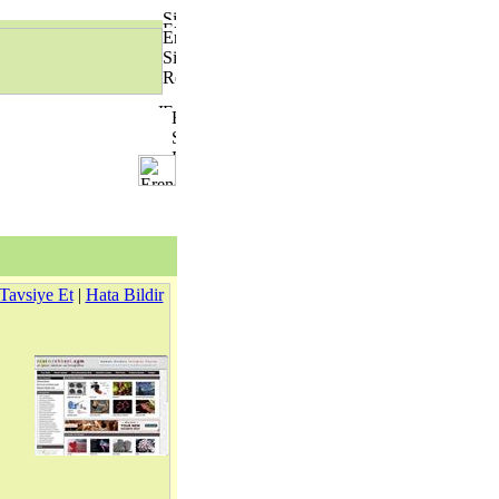
Tavsiye Et
|
Hata Bildir