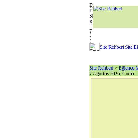
Site Rehberi
Site E
Site Rehberi
>
Eğlence 
7 Ağustos 2026, Cuma