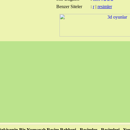
Benzer Siteler
:
r
|
resimler
rkiyenin Bir Numaralı Resim Rehberi - Resimler - Resimleri - Yen