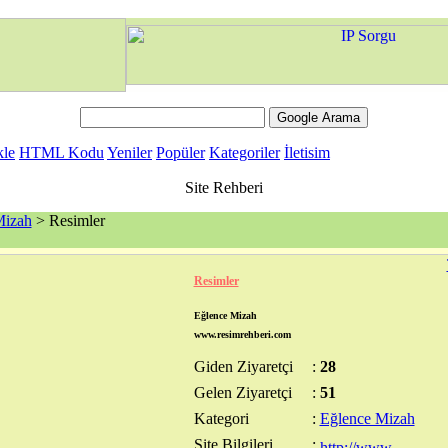
kle
HTML Kodu
Yeniler
Popüler
Kategoriler
İletisim
Site Rehberi
Mizah
> Resimler
Resimler
Eğlence Mizah
www.resimrehberi.com
Giden Ziyaretçi
:
28
Gelen Ziyaretçi
:
51
Kategori
:
Eğlence Mizah
Site Bilgileri
: