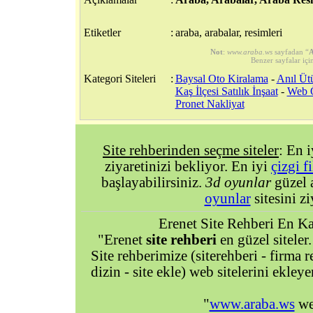
Etiketler
:
araba, arabalar, resimleri
Not
:
www.araba.ws
sayfadan “
A
Benzer sayfalar içi
Kategori Siteleri
:
Baysal Oto Kiralama
-
Anıl Üt
Kaş İlçesi Satılık İnşaat
-
Web 
Pronet Nakliyat
Site rehberinden seçme siteler
: En 
ziyaretinizi bekliyor. En iyi
çizgi f
başlayabilirsiniz.
3d oyunlar
güzel 
oyunlar
sitesini zi
Erenet Site Rehberi En Kal
"Erenet
site rehberi
en güzel siteler.
Site rehberimize (siterehberi - firma re
dizin - site ekle) web sitelerini ekley
"
www.araba.ws
web