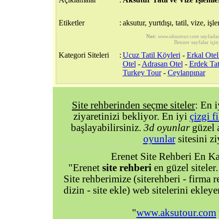
Etiketler
:
aksutur, yurtdışı, tatil, vize, işl
Not
:
www.aksutour.com
sayfada
Benzer sayfalar için
Kategori Siteleri
:
Ucuz Tatil Köyleri
-
Erkal Otel
Otel
-
Adrasan Otel
-
Erdek Tat
Turkey Tour
-
Ceylanpınar
Site rehberinden seçme siteler
: En 
ziyaretinizi bekliyor. En iyi
çizgi f
başlayabilirsiniz.
3d oyunlar
güzel 
oyunlar
sitesini zi
Erenet Site Rehberi En Kal
"Erenet
site rehberi
en güzel siteler.
Site rehberimize (siterehberi - firma re
dizin - site ekle) web sitelerini ekley
"
www.aksutour.com