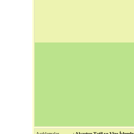
Açıklamalar
:
Aksutur Tatil ve Vize İşlemle