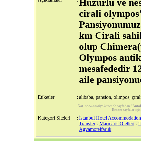
Huzurlu ve nese
cirali olympos'
Pansiyonumuz
km Cirali sahi
olup Chimera(
Olympos antik 
mesafededir 12
aile pansiyonu
Etiketler
:
alibaba, pansion, olimpos, çıralı,
Not
:
www.antalyakemer.de
sayfadan “
Antal
Benzer sayfalar için
Kategori Siteleri
:
İstanbul Hotel Accommodation
Transfer
-
Marmaris Otelleri
-
T
Agvamotelfaruk