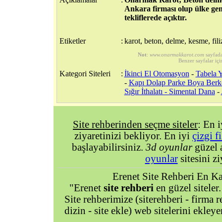
Ankara firması olup ülke gen
tekliflerede açıktır.
Etiketler
:
karot, beton, delme, kesme, fili
Not
:
www.onarmakkarot.com
sayfad
Benzer sayfalar içi
Kategori Siteleri
:
İkinci El Otomasyon
-
Tabela 
-
Kapı Dolap Parke Boya Berk
Sığır İthalatı - Simental Dana
-
Site rehberinden seçme siteler
: En 
ziyaretinizi bekliyor. En iyi
çizgi f
başlayabilirsiniz.
3d oyunlar
güzel 
oyunlar
sitesini zi
Erenet Site Rehberi En Kal
"Erenet
site rehberi
en güzel siteler.
Site rehberimize (siterehberi - firma re
dizin - site ekle) web sitelerini ekley