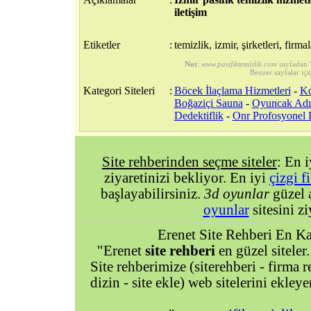
iletişim
Etiketler
:
temizlik, izmir, şirketleri, firmal
Not
:
www.pasifiktemizlik.com
sayfadan 
Benzer sayfalar içi
Kategori Siteleri
:
Böcek İlaçlama Hizmetleri
-
Ko
Boğaziçi Sauna
-
Oyuncak Adın
Dedektiflik
-
Onr Profosyonel 
Site rehberinden seçme siteler
: En 
ziyaretinizi bekliyor. En iyi
çizgi f
başlayabilirsiniz.
3d oyunlar
güzel 
oyunlar
sitesini zi
Erenet Site Rehberi En Kal
"Erenet
site rehberi
en güzel siteler.
Site rehberimize (siterehberi - firma re
dizin - site ekle) web sitelerini ekley