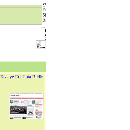
Tavsiye Et
|
Hata Bildir