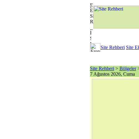
Site Rehberi
Site E
Site Rehberi
>
Bölgeler
>
7 Ağustos 2026, Cuma