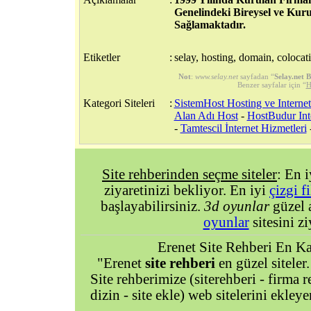
Genelindeki Bireysel ve Kur
Sağlamaktadır.
Etiketler
:
selay, hosting, domain, colocat
Not
:
www.selay.net
sayfadan “
Selay.net 
Benzer sayfalar için “
H
Kategori Siteleri
:
SistemHost Hosting ve Internet
Alan Adı Host
-
HostBudur Int
-
Tamtescil İnternet Hizmetleri
Site rehberinden seçme siteler
: En 
ziyaretinizi bekliyor. En iyi
çizgi f
başlayabilirsiniz.
3d oyunlar
güzel 
oyunlar
sitesini zi
Erenet Site Rehberi En Kal
"Erenet
site rehberi
en güzel siteler.
Site rehberimize (siterehberi - firma re
dizin - site ekle) web sitelerini ekley