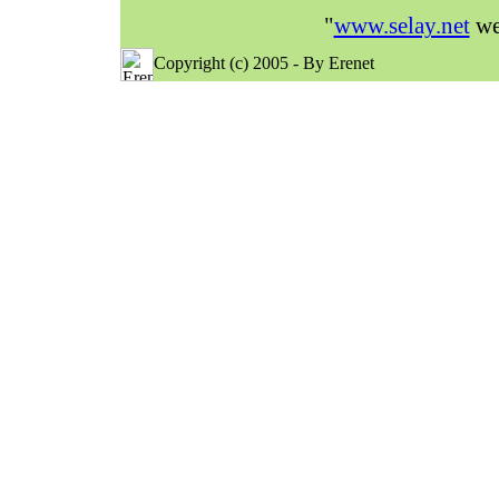
"
www.selay.net
web
Copyright (c) 2005 - By Erenet