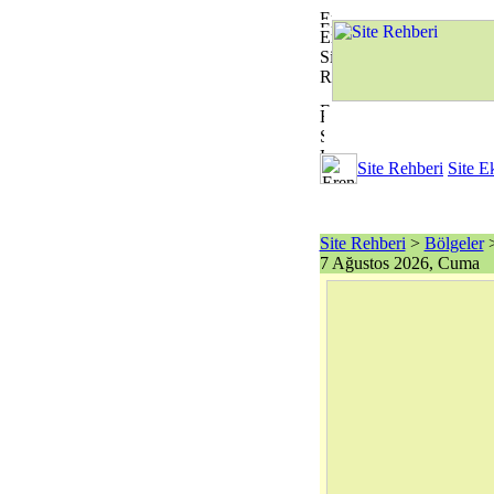
Site Rehberi
Site E
Site Rehberi
>
Bölgeler
>
7 Ağustos 2026, Cuma