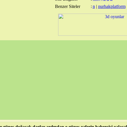
Benzer Siteler
:
n
|
nurhakplatform
r güneş doğacak daglar ardından o günes zaferin habercisi oalaca