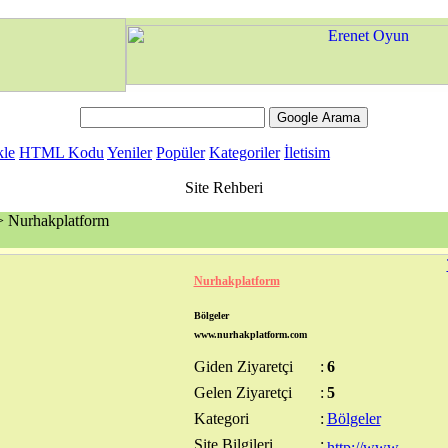
kle
HTML Kodu
Yeniler
Popüler
Kategoriler
İletisim
Site Rehberi
 Nurhakplatform
Nurhakplatform
Bölgeler
www.nurhakplatform.com
Giden Ziyaretçi
:
6
Gelen Ziyaretçi
:
5
Kategori
:
Bölgeler
Site Bilgileri
: