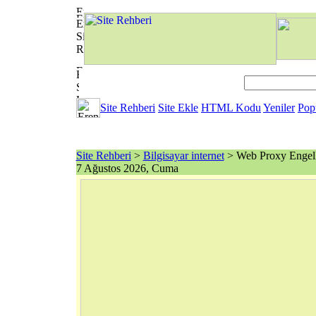
Site Rehberi
Site Ekle
HTML Kodu
Yeniler
Pop
Site Rehberi
>
Bilgisayar internet
> Web Proxy Engelli
7 Ağustos 2026, Cuma