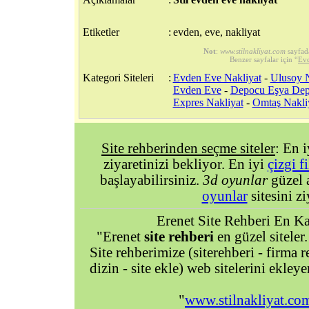
Etiketler
:
evden, eve, nakliyat
Not
:
www.stilnakliyat.com
sayfad
Benzer sayfalar için “
Evd
Kategori Siteleri
:
Evden Eve Nakliyat
-
Ulusoy N
Evden Eve
-
Depocu Eşya De
Expres Nakliyat
-
Omtaş Nakli
Site rehberinden seçme siteler
: En 
ziyaretinizi bekliyor. En iyi
çizgi f
başlayabilirsiniz.
3d oyunlar
güzel 
oyunlar
sitesini zi
Erenet Site Rehberi En Kal
"Erenet
site rehberi
en güzel siteler.
Site rehberimize (siterehberi - firma re
dizin - site ekle) web sitelerini ekley
"
www.stilnakliyat.co