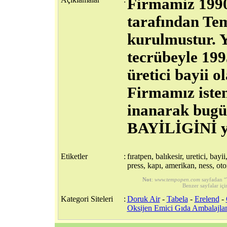
Firmamiz 1990
tarafından Te
kurulmustur. Y
tecrübeyle 19
üretici bayii o
Firmamız isten
inanarak bu
BAYİLİGİNİ y
Etiketler
:
fıratpen, balıkesir, uretici, ba
press, kapı, amerikan, ness, oto
Not
:
www.tempopen.com
sayfadan “
Benzer sayfalar içi
Kategori Siteleri
:
Doruk Air
-
Tabela
-
Erelend
-
Oksijen Emici Gıda Ambalajl