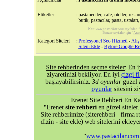
Etiketler
:
pastaneciler, cafe, oteller, resta
butik, pastacılar, pasta, ustaları,
Not
:
www.pastacilar.com
sayfadan “
Benzer sayfalar için “
Aram
Kategori Siteleri
:
Profesyonel Seo Hizmeti
-
Alış
Siteni Ekle
-
Bylore Google Re
Site rehberinden seçme siteler
: En 
ziyaretinizi bekliyor. En iyi
çizgi f
başlayabilirsiniz.
3d oyunlar
güzel 
oyunlar
sitesini zi
Erenet Site Rehberi En Kal
"Erenet
site rehberi
en güzel siteler.
Site rehberimize (siterehberi - firma re
dizin - site ekle) web sitelerini ekley
"
www.pastacilar.com