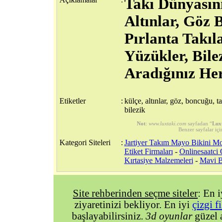
Takı Dünyasını
Altınlar, Göz 
Pırlanta Takıla
Yüzükler, Bile
Aradığınız Her
Etiketler
:
külçe, altınlar, göz, boncuğu, tak
bilezik
Not
:
www.luxtaki.com
sayfadan “
Lux
Benzer sayfalar içi
Kategori Siteleri
:
Jartiyer Takım Mayo Bikini Mo
Etiket Firmaları
-
Onlinesaatci
Kırtasiye Malzemeleri
-
Mavi B
Site rehberinden seçme siteler
: En 
ziyaretinizi bekliyor. En iyi
çizgi f
başlayabilirsiniz.
3d oyunlar
güzel 