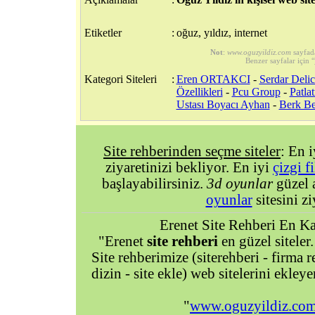
Etiketler
:
oğuz, yıldız, internet
Not
:
www.oguzyildiz.com
sayfad
Benzer sayfalar için “
Kategori Siteleri
:
Eren ORTAKCI
-
Serdar Delic
Özellikleri
-
Pcu Group
-
Patla
Ustası Boyacı Ayhan
-
Berk Be
Site rehberinden seçme siteler
: En 
ziyaretinizi bekliyor. En iyi
çizgi f
başlayabilirsiniz.
3d oyunlar
güzel 
oyunlar
sitesini zi
Erenet Site Rehberi En Kal
"Erenet
site rehberi
en güzel siteler.
Site rehberimize (siterehberi - firma re
dizin - site ekle) web sitelerini ekley
"
www.oguzyildiz.co