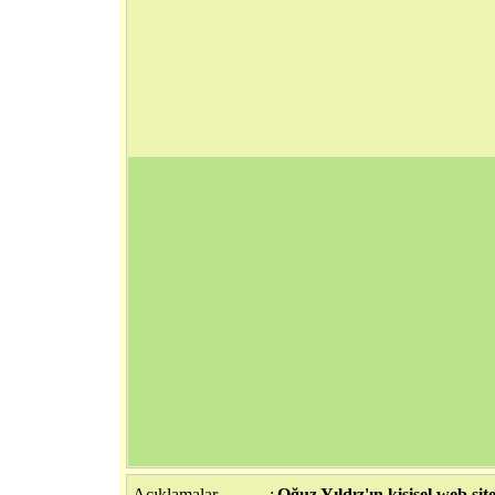
Açıklamalar
:
Oğuz Yıldız'ın kişisel web site