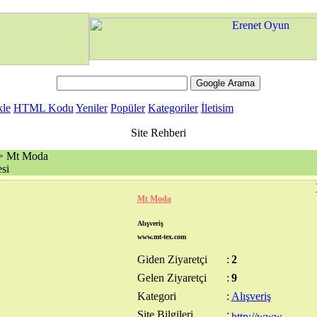
kle
HTML Kodu
Yeniler
Popüler
Kategoriler
İletisim
Site Rehberi
 Mt Moda
si
Mt Moda
Alışveriş
www.mt-tex.com
Giden Ziyaretçi
:
2
Gelen Ziyaretçi
:
9
Kategori
:
Alışveriş
Site Bilgileri
: