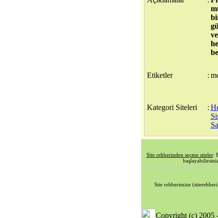
mü
bi
gü
ve
he
be
Etiketler
:
mo
Kategori Siteleri
:
He
Si
Sa
Site rehberinden seçme siteler
: 
başlayabilirsini
Site rehberimize (siterehberi 
Copyright (c) 2005 