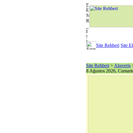
Site Rehberi
Site E
Site Rehberi
>
Alışveriş
>
8 Ağustos 2026, Cumarte