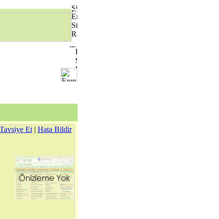
Tavsiye Et
|
Hata Bildir