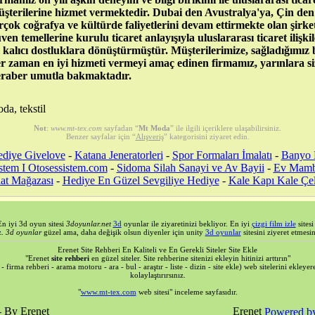
şterilerine hizmet vermektedir. Dubai den Avustralya'ya, Çin d
rçok coğrafya ve kültürde faliyetlerini devam ettirmekte olan şirke
ven temellerine kurulu ticaret anlayışıyla uluslararası ticaret ilişki
 kalıcı dostluklara dönüştürmüştür. Müşterilerimize, sağladığımı
r zaman en iyi hizmeti vermeyi amaç edinen firmamız, yarınlara si
raber umutla bakmaktadır.
da, tekstil
Not
:
www.mt-tex.com
sayfadan “
Mt Moda
” ile ilgili içeriklere ulaşabilirsiniz.
Benzer sayfalar için “
Alışveriş
” kategorisini ziyaret edin.
diye Givelove
-
Katana Jeneratorleri
-
Spor Formaları İmalatı
-
Banyo 
stem I Otosessistem.com
-
Sidoma Silah Sanayi ve Av Bayii
-
Ev Mam
at Mağazası
-
Hediye En Güzel Sevgiliye Hediye
-
Kale Kapı Kale Çe
En iyi 3d oyun sitesi
3doyunlar.net
3d
oyunlar ile ziyaretinizi bekliyor. En iyi
çizgi film izle
sites
z.
3d oyunlar
güzel ama, daha değişik olsun diyenler için unity
3d oyunlar
sitesini ziyeret etmesin
Erenet Site Rehberi En Kaliteli ve En Gerekli Siteler Site Ekle
"Erenet
site rehberi
en güzel siteler. Site rehberine sitenizi ekleyin hitinizi arttırın"
- firma rehberi - arama motoru - ara - bul - araştır - liste - dizin - site ekle) web sitelerini ekley
kolaylaştırırsınız.
"
www.mt-tex.com
web sitesi" inceleme sayfasıdır.
- By Erenet
Powered by