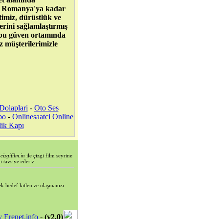
en Romanya'ya kadar
timiz, dürüstlük ve
lerini sağlamlaştırmış
z bu güven ortamında
z müşterilerimizle
Dolaplari
-
Oto Ses
bo
-
Onlinesaatci Online
lik Kapı
i
cizgifilm.in
ile çizgi film seyrine
i tavsiye ederiz.
erek hedef kitlenize ulaşmanızı
 Erenet.info
-
(v2.0)