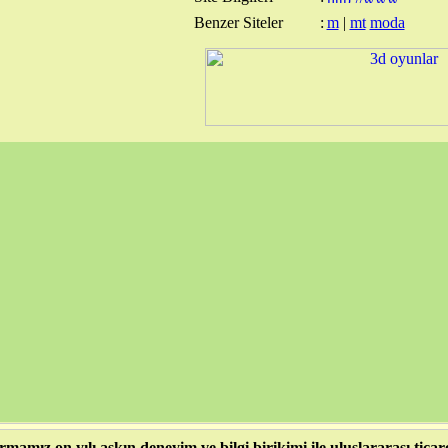
Benzer Siteler
:
m
|
mt
moda
rmamız on yılı aşkın deneyim ve bilgi birikimi ile uluslararası ticar