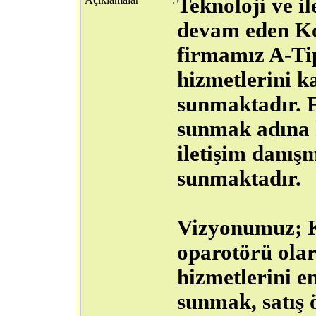
Teknoloji ve il
devam eden Ko
firmamız A-Tip
hizmetlerini ka
sunmaktadır. 
sunmak adına k
iletişim danış
sunmaktadır.
Vizyonumuz; K
oparotörü olar
hizmetlerini en
sunmak, satış ö