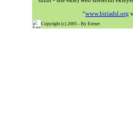
dizin - site ekle) web sitelerini ekley
"
www.biriadsl.org
w
Copyright (c) 2005 - By Erenet