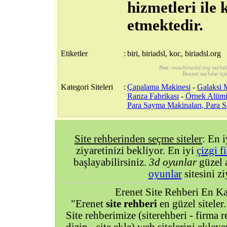
hizmetleri il
etmektedir.
Etiketler
:
biri, biriadsl, koc, biriadsl.org
Not
:
www.biriadsl.org
sayfad
Benzer sayfalar içi
Kategori Siteleri
:
Çapalama Makinesi
-
Galaksi M
Ranza Fabrikası
-
Örnek Alümi
Para Sayma Makinaları, Para
Site rehberinden seçme siteler
: En 
ziyaretinizi bekliyor. En iyi
çizgi f
başlayabilirsiniz.
3d oyunlar
güzel 
oyunlar
sitesini zi
Erenet Site Rehberi En Kal
"Erenet
site rehberi
en güzel siteler.
Site rehberimize (siterehberi - firma re