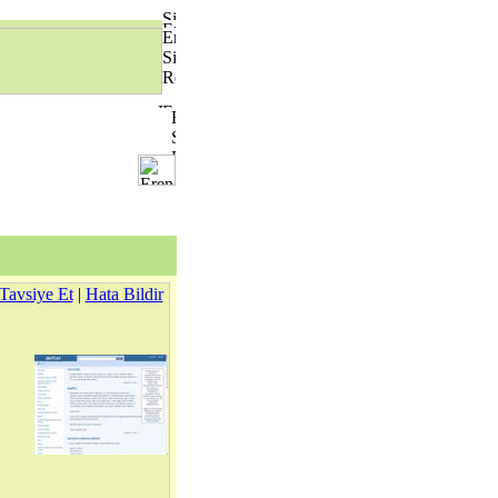
Tavsiye Et
|
Hata Bildir