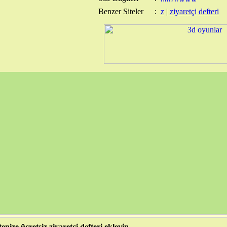
Benzer Siteler
:
z
|
ziyaretçi
defteri
tenize ücretsiz ziyaretçi defteri ekleyin.