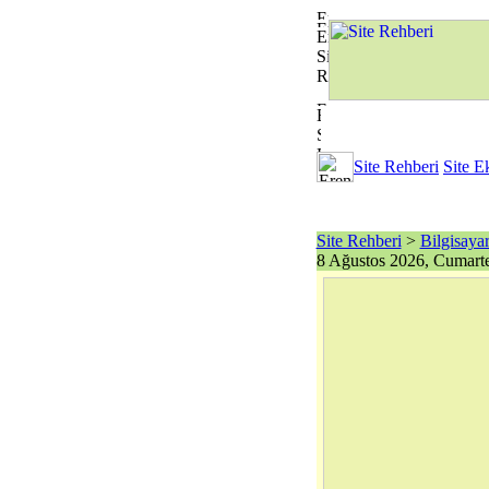
Site Rehberi
Site E
Site Rehberi
>
Bilgisayar
8 Ağustos 2026, Cumarte