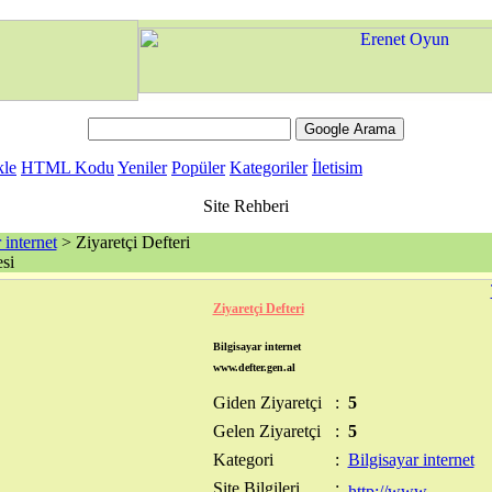
kle
HTML Kodu
Yeniler
Popüler
Kategoriler
İletisim
Site Rehberi
 internet
> Ziyaretçi Defteri
si
Ziyaretçi Defteri
Bilgisayar internet
www.defter.gen.al
Giden Ziyaretçi
:
5
Gelen Ziyaretçi
:
5
Kategori
:
Bilgisayar internet
Site Bilgileri
: