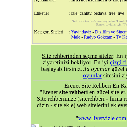
Etiketler
:
izle, canlitv, bedava, free, live
Not
:
www.livetvizle.com
sayfadan “
Canlı T
Benzer sayfalar için “
Te
Kategori Siteleri
:
Yayindayiz
-
Dizifilm ve Sinem
Male
-
Radyo Gökçam
-
Tv Ke
Site rehberinden seçme siteler
: En 
ziyaretinizi bekliyor. En iyi
çizgi f
başlayabilirsiniz.
3d oyunlar
güzel 
oyunlar
sitesini zi
Erenet Site Rehberi En Kal
"Erenet
site rehberi
en güzel siteler.
Site rehberimize (siterehberi - firma re
dizin - site ekle) web sitelerini ekley
"
www.livetvizle.com