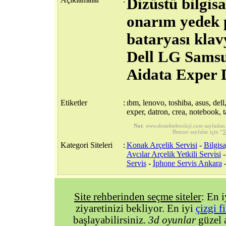
Dizüstü bilgis
onarım yedek 
bataryası klav
Dell LG Samsu
Aidata Exper 
Etiketler
:
ıbm, lenovo, toshiba, asus, dell
exper, datron, crea, notebook, t
Not
:
www.destekteknoloji.com
sayfadan
Benzer sayfalar için “
T
Kategori Siteleri
:
Konak Arçelik Servisi
-
Bilgis
Avcılar Arçelik Yetkili Servisi
Servis
-
İphone Servis Ankara
Site rehberinden seçme siteler
: En 
ziyaretinizi bekliyor. En iyi
çizgi f
başlayabilirsiniz.
3d oyunlar
güzel 