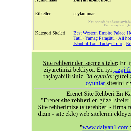
Etiketler
:
ceylanpınar
Not
:
www.dalyan1.com
sayfada
Benzer sayfalar için
Kategori Siteleri
:
Best Western Empire Palace Ho
Tatil
-
Yamaç Paraşütü
-
All ho
Istanbul Tour Turkey Tour
-
Er
Site rehberinden seçme siteler
: En 
ziyaretinizi bekliyor. En iyi
çizgi f
başlayabilirsiniz.
3d oyunlar
güzel 
oyunlar
sitesini zi
Erenet Site Rehberi En Kal
"Erenet
site rehberi
en güzel siteler.
Site rehberimize (siterehberi - firma re
dizin - site ekle) web sitelerini ekley
"
www.dalyan1.com
w