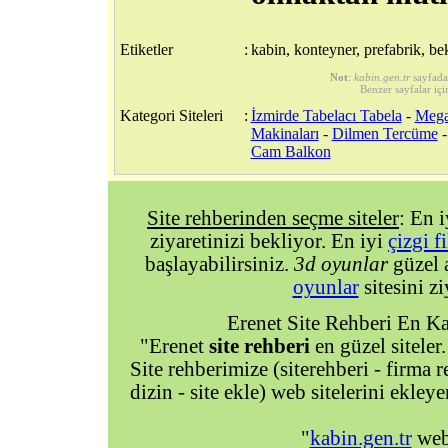
Etiketler
:
kabin, konteyner, prefabrik, bek
Not
:
kabin.gen.tr
sayfada
Benzer sayfalar içi
Kategori Siteleri
:
İzmirde Tabelacı Tabela
-
Mega
Makinaları
-
Dilmen Tercüme
Cam Balkon
Site rehberinden seçme siteler
: En 
ziyaretinizi bekliyor. En iyi
çizgi f
başlayabilirsiniz.
3d oyunlar
güzel 
oyunlar
sitesini zi
Erenet Site Rehberi En Kal
"Erenet
site rehberi
en güzel siteler.
Site rehberimize (siterehberi - firma re
dizin - site ekle) web sitelerini ekley
"
kabin.gen.tr
web 