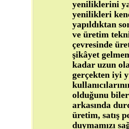
yeniliklerini 
yenilikleri ke
yapıldıktan so
ve üretim tekn
çevresinde üre
şikâyet gelmem
kadar uzun ola
gerçekten iyi 
kullanıcılarını
olduğunu biler
arkasında dur
üretim, satış p
duymamızı sağ