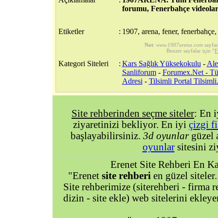
forumu, Fenerbahçe videolar
Etiketler
:
1907, arena, fener, fenerbahçe, 
Not
:
www.1907arena.com
sayfa
Benzer sayfalar için “
F
Kategori Siteleri
:
Kars Sağlık Yüksekokulu
-
Ale
Sanliforum
-
Forumex.Net - T
Adresi
-
Tilsimli Portal Tilsimli
Site rehberinden seçme siteler
: En 
ziyaretinizi bekliyor. En iyi
çizgi f
başlayabilirsiniz.
3d oyunlar
güzel 
oyunlar
sitesini zi
Erenet Site Rehberi En Kal
"Erenet
site rehberi
en güzel siteler.
Site rehberimize (siterehberi - firma re
dizin - site ekle) web sitelerini ekley