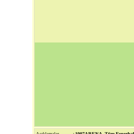
Açıklamalar
:
1907ARENA. Tüm Fenerbahçe 