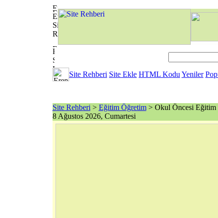
Site Rehberi
Site Ekle
HTML Kodu
Yeniler
Pop
Site Rehberi
>
Eğitim Öğretim
> Okul Öncesi Eğitim
8 Ağustos 2026, Cumartesi