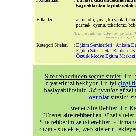
kaynaklardan faydalanabilirs
Etiketler
:
anaokulu, yuva, kreş, okul, önce
parmak, oyunu, tekerleme, bebe
Not
:
www.okuloncesirehberi.com
sayfadan “
Benzer sayfalar için “
E
Kategori Siteleri
:
Eğitim Seminerleri
-
Ankara Da
Eğitim Sitesi
-
Staj Rehberi
-
Kı
Öztürk Medya Eğitim Merkezi
Site rehberinden seçme siteler
: En 
ziyaretinizi bekliyor. En iyi
çizgi f
başlayabilirsiniz.
3d oyunlar
güzel 
oyunlar
sitesini zi
Erenet Site Rehberi En Kal
"Erenet
site rehberi
en güzel siteler.
Site rehberimize (siterehberi - firma re
dizin - site ekle) web sitelerini ekley