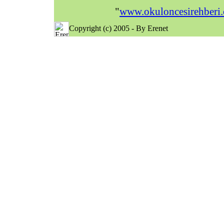
"
www.okuloncesirehberi
Copyright (c) 2005 - By Erenet