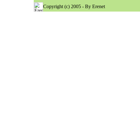
Copyright (c) 2005 - By Erenet