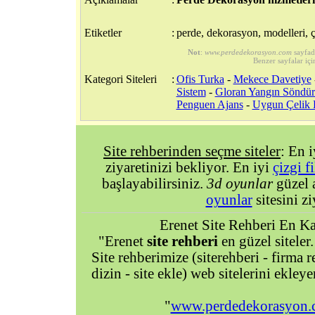
Etiketler
:
perde, dekorasyon, modelleri, çeş
Not
:
www.perdedekorasyon.com
sayfad
Benzer sayfalar içi
Kategori Siteleri
:
Ofis Turka
-
Mekece Davetiye
Sistem
-
Gloran Yangın Söndü
Penguen Ajans
-
Uygun Çelik 
Site rehberinden seçme siteler
: En 
ziyaretinizi bekliyor. En iyi
çizgi f
başlayabilirsiniz.
3d oyunlar
güzel 
oyunlar
sitesini zi
Erenet Site Rehberi En Kal
"Erenet
site rehberi
en güzel siteler.
Site rehberimize (siterehberi - firma re
dizin - site ekle) web sitelerini ekley
"
www.perdedekorasyon.