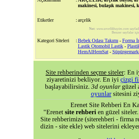
makinesi, bulaşık makinesi, 
Etiketler
:
arçelik
Not
:
www.arcelikbayim.com
sayfad
Benzer sayfalar içi
Kategori Siteleri
:
Bebek Odası Takımı
-
Forma İm
Lastik Otomobil Lastik
-
Plasti
HemAlHemSat
-
Süpürgemark
Site rehberinden seçme siteler
: En 
ziyaretinizi bekliyor. En iyi
çizgi f
başlayabilirsiniz.
3d oyunlar
güzel 
oyunlar
sitesini zi
Erenet Site Rehberi En Kal
"Erenet
site rehberi
en güzel siteler.
Site rehberimize (siterehberi - firma re
dizin - site ekle) web sitelerini ekley