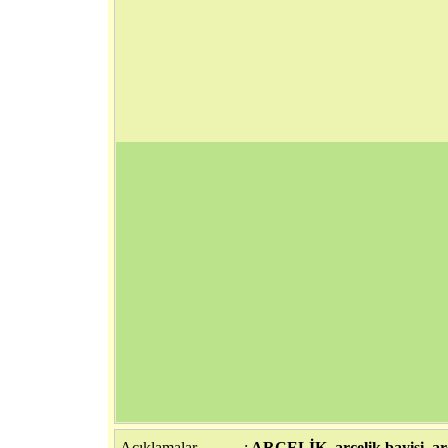
Açıklamalar
:
ARÇELİK, arçelik bayisi, arçe