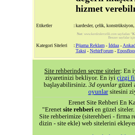
hizmet verebi
Etiketler
:
kardesler, çelik, konstrüksiyon, 
Not
:
www.kardeslercelik.com
sayfadan “
K
Benzer sayfalar içi
Kategori Siteleri
:
Pijama Reklam
-
İddaa
-
Ankad
Taksi
-
NehirForum
-
Eposfloo
Site rehberinden seçme siteler
: En 
ziyaretinizi bekliyor. En iyi
çizgi f
başlayabilirsiniz.
3d oyunlar
güzel 
oyunlar
sitesini zi
Erenet Site Rehberi En Kal
"Erenet
site rehberi
en güzel siteler.
Site rehberimize (siterehberi - firma re
dizin - site ekle) web sitelerini ekley