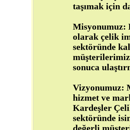
taşımak için d
Misyonumuz: K
olarak çelik i
sektöründe kal
müşterilerimiz 
sonuca ulaştı
Vizyonumuz: Mü
hizmet ve mar
Kardeşler Çel
sektöründe isi
değerli müşter