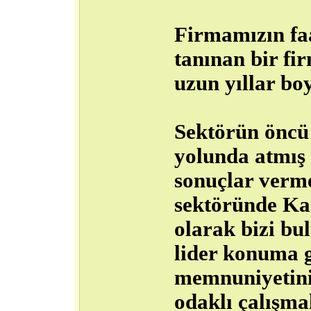
Firmamızın faa
tanınan bir fi
uzun yıllar bo
Sektörün öncü
yolunda atmış 
sonuçlar verme
sektöründe Ka
olarak bizi bu
lider konuma g
memnuniyetinin
odaklı çalışma