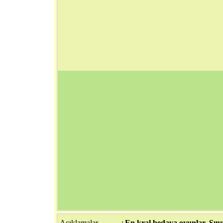
Açıklamalar
:
En kral bedava oyunlar. Sın