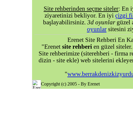
Site rehberinden seçme siteler
: En 
ziyaretinizi bekliyor. En iyi
çizgi f
başlayabilirsiniz.
3d oyunlar
güzel 
oyunlar
sitesini zi
Erenet Site Rehberi En Kal
"Erenet
site rehberi
en güzel siteler.
Site rehberimize (siterehberi - firma re
dizin - site ekle) web sitelerini ekley
"
www.berrakdenizkizyurd
Copyright (c) 2005 - By Erenet