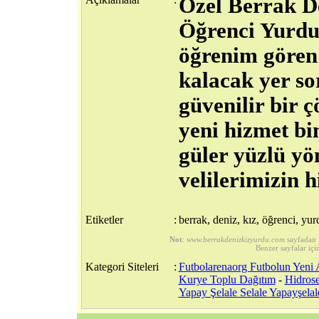
Özel Berrak D
Öğrenci Yurdu;
öğrenim gören 
kalacak yer so
güvenilir bir 
yeni hizmet bi
güler yüzlü yö
velilerimizin h
Etiketler
:
berrak, deniz, kız, öğrenci, yur
Not
:
www.berrakdenizkizyurdu.com
sayfadan 
Benzer sayfalar içi
Kategori Siteleri
:
Futbolarenaorg Futbolun Yeni 
Kurye Toplu Dağıtım
-
Hidrose
Yapay Şelale Selale Yapayşelal