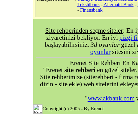
Tekstilbank
-
Alternatif Bank
-
-
Finansbank
Site rehberinden seçme siteler
: En 
ziyaretinizi bekliyor. En iyi
çizgi f
başlayabilirsiniz.
3d oyunlar
güzel 
oyunlar
sitesini zi
Erenet Site Rehberi En Kal
"Erenet
site rehberi
en güzel siteler.
Site rehberimize (siterehberi - firma re
dizin - site ekle) web sitelerini ekley
"
www.akbank.com
w
Copyright (c) 2005 - By Erenet