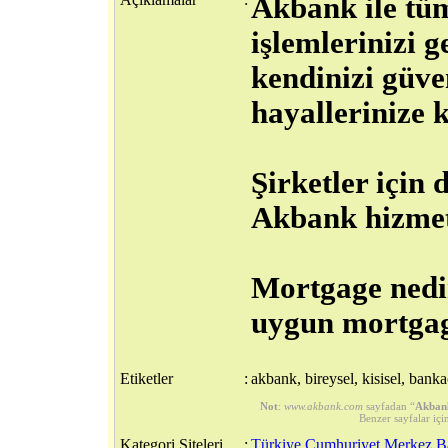
Akbank ile tüm
işlemlerinizi g
kendinizi güven
hayallerinize k
Şirketler için
Akbank hizmet
Mortgage nedi
uygun mortgag
Etiketler
:
akbank, bireysel, kisisel, banka
Not
:
www.akbank.com
sayfadan “
Akbank
Benzer sayfalar içi
Kategori Siteleri
:
Türkiye Cumhuriyet Merkez B