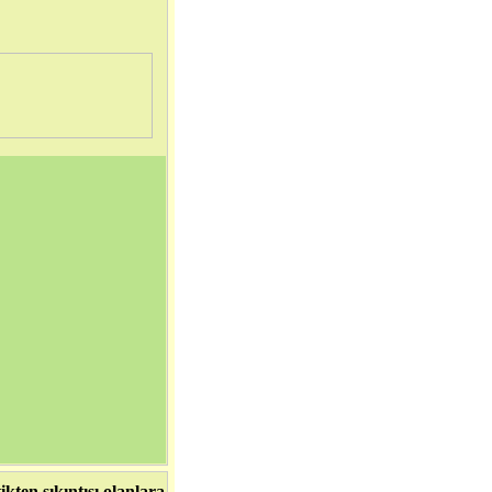
ten sıkıntısı olanlara