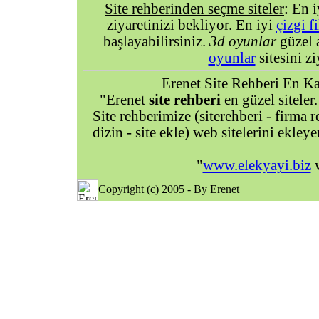
Site rehberinden seçme siteler
: En 
ziyaretinizi bekliyor. En iyi
çizgi f
başlayabilirsiniz.
3d oyunlar
güzel 
oyunlar
sitesini zi
Erenet Site Rehberi En Kal
"Erenet
site rehberi
en güzel siteler.
Site rehberimize (siterehberi - firma re
dizin - site ekle) web sitelerini ekley
"
www.elekyayi.biz
w
Copyright (c) 2005 - By Erenet