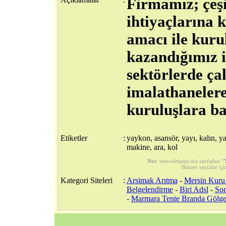
Firmamız; çeşi
ihtiyaçlarına 
amacı ile kuru
kazandığımız i
sektörlerde çal
imalathanelere
kuruluşlara ba
Etiketler
:
yaykon, asansör, yayı, kalın, ya
makine, ara, kol
Not
:
www.elekyayi.biz
sayfadan “
Benzer sayfalar içi
Kategori Siteleri
:
Arsimak Arıtma
-
Mersin Kuru
Belgelendirme
-
Biri Adsl
-
Som
-
Marmara Tente Branda Gölge