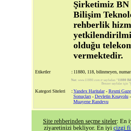
Şirketimiz BN
Bilişim Teknol
rehberlik hiz
yetkilendirilmi
olduğu telekom
vermektedir.
Etiketler
:
11880, 118, bilinmeyen, numara
Not
:
www.11880.com.tr
sayfadan “
11880 Bi
Benzer sayfalar için “
Kategori Siteleri
:
Yandex Haritalar
-
Resmi Gaze
Sonuçları
-
Devletin Kısayolu
Muayene Randevu
Site rehberinden seçme siteler
: En 
ziyaretinizi bekliyor. En iyi
çizgi f