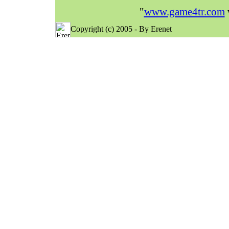
"
www.game4tr.com
w
Copyright (c) 2005 - By Erenet