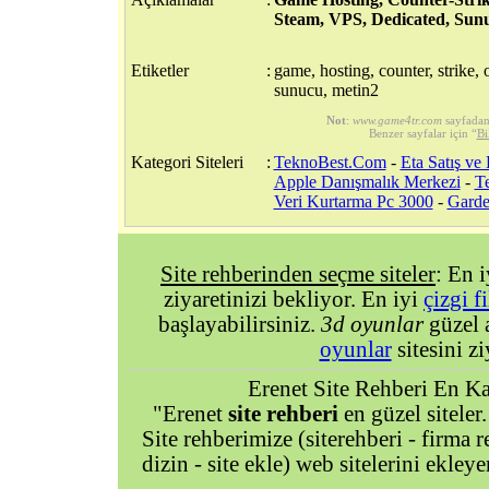
Steam, VPS, Dedicated, Sunu
Etiketler
:
game, hosting, counter, strike, 
sunucu, metin2
Not
:
www.game4tr.com
sayfadan
Benzer sayfalar için “
Bi
Kategori Siteleri
:
TeknoBest.Com
-
Eta Satış ve
Apple Danışmalık Merkezi
-
Te
Veri Kurtarma Pc 3000
-
Garde
Site rehberinden seçme siteler
: En 
ziyaretinizi bekliyor. En iyi
çizgi f
başlayabilirsiniz.
3d oyunlar
güzel 
oyunlar
sitesini zi
Erenet Site Rehberi En Kal
"Erenet
site rehberi
en güzel siteler.
Site rehberimize (siterehberi - firma re
dizin - site ekle) web sitelerini ekley