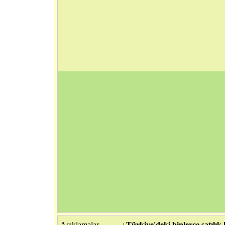
Açıklamalar
:
Türkiye'deki binlerce satılık,