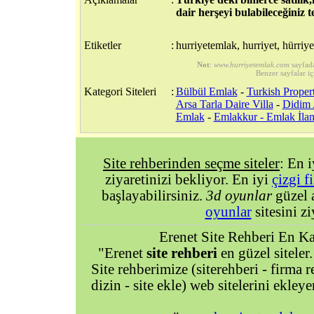
dair herşeyi bulabileceğiniz 
Etiketler
:
hurriyetemlak, hurriyet, hürriye
Not
:
www.hurriyetemlak.com
sayfad
Benzer sayfalar iç
Kategori Siteleri
:
Bülbül Emlak
-
Turkish Proper
Arsa Tarla Daire Villa
-
Didim 
Emlak
-
Emlakkur - Emlak İlan 
Site rehberinden seçme siteler
: En 
ziyaretinizi bekliyor. En iyi
çizgi f
başlayabilirsiniz.
3d oyunlar
güzel 
oyunlar
sitesini zi
Erenet Site Rehberi En Kal
"Erenet
site rehberi
en güzel siteler.
Site rehberimize (siterehberi - firma re
dizin - site ekle) web sitelerini ekley