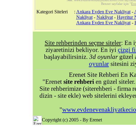
Not
:
www.evdenevenakliyatkecioren.com
sayfada
Benzer sayfalar için “
Evd
Kategori Siteleri
:
Ankara Evden Eve Nakliyat
-
Nakliyat
-
Nakliyat
-
Hayritur 
Ankara Evden Eve Nakliyat
-
Site rehberinden seçme siteler
: En 
ziyaretinizi bekliyor. En iyi
çizgi f
başlayabilirsiniz.
3d oyunlar
güzel 
oyunlar
sitesini zi
Erenet Site Rehberi En Kal
"Erenet
site rehberi
en güzel siteler.
Site rehberimize (siterehberi - firma re
dizin - site ekle) web sitelerini ekley
"
www.evdenevenakliyatkeci
Copyright (c) 2005 - By Erenet